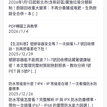
2026年1月1日起新北市(含新莊區)實施垃圾分類新
制！廚餘回收重大變革：不再分養豬或堆肥，生熟廚
餘全合併。本 […]
PDF轉圖工具教學
2026 / 1 / 4
【生活科普】塑膠容器安全嗎？一次搞懂 1-7 號回收標
誌，別再把毒素吃下肚！
2025 / 12 / 29
塑膠容器能不能微波？1-7號回收標誌藏著健康秘
密！本文整理完整材質耐熱對照表，教你分辨 1號
PET 與 5號P […]
防水等級是什麼？IPX、IP 等級差在哪？一次看懂防水防
塵標準
2025 / 12 / 26
防水等級怎麼看？完整解析 IP 與 IPX 防水防塵標準，
帶你一次搞懂 IP67、IP68 的實際防水能力與選 […]