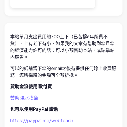
本站單月支出費用約700上下（已苦撐6年所費不
貲），上有老下有小，如果我的文章有幫助到您且您
的經濟能力許可的話；可以小額贊助本站，或點擊站
內廣告。
可以的話請留下您的email之後有提供任何線上收費服
務，您所捐贈的金額可全額折抵。
贊助金流使用 歐付寶
贊助 混水摸魚
也可以使用PayPal 讚助
https://paypal.me/webteach