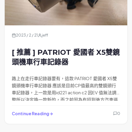
2023 / 2 / 21
jeff
[ 推薦 ] PATRIOT 愛國者 X5雙鏡
頭機車行車記錄器
路上在走行車記錄器要有，這款 PATRIOT 愛國者 X5雙
鏡頭機車行車記錄器 應該是目前CP值最高的雙鏡頭行
車記錄器，上一款是用id221 action c2 因EV 值無法調
整所以決定換一款新的，而之前因為有招到後方汽車逼
車只有前鏡頭錄不到，所以有了購買雙鏡頭的想法，原
本是想再買一台id221 action c2舊的錄後面，但人都是
Continue Reading
0
懶的可以只用一台就好幹麻要用兩台。