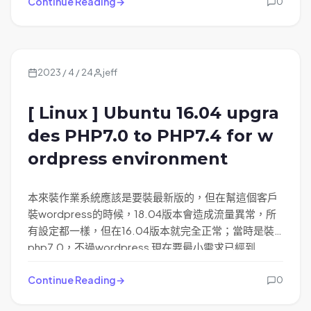
下這有可以是DNS錯誤。
Continue Reading
0
2023 / 4 / 24
jeff
[ Linux ] Ubuntu 16.04 upgra
des PHP7.0 to PHP7.4 for w
ordpress environment
本來裝作業系統應該是要裝最新版的，但在幫這個客戶
裝wordpress的時候，18.04版本會造成流量異常，所
有設定都一樣，但在16.04版本就完全正常；當時是裝
php7.0，不過wordpress 現在要最小需求已經到
php7.4 不裝到這個版本很多外掛都不能裝，所以長痛
不如短痛今天找時間給他升級一下。
Continue Reading
0