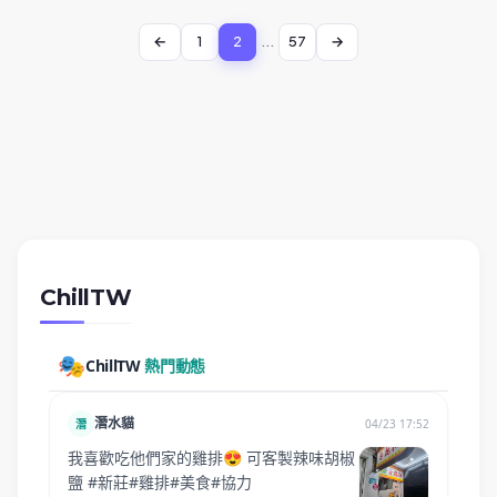
1
2
...
57
ChillTW