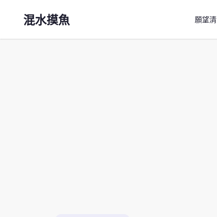
混水摸魚
願望清