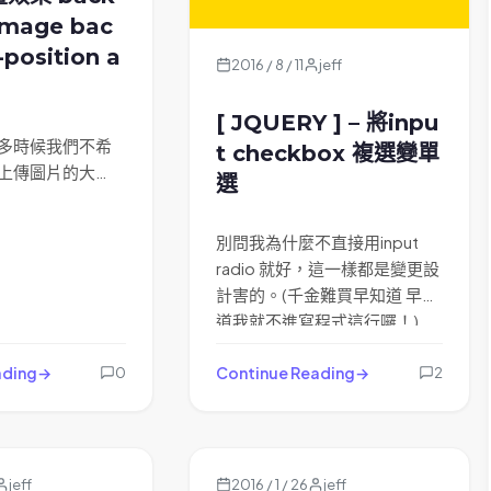
image bac
position a
2016 / 8 / 11
jeff
[ JQUERY ] – 將inpu
多時候我們不希
t checkbox 複選變單
上傳圖片的大…
選
別問我為什麼不直接用input
radio 就好，這一樣都是變更設
計害的。(千金難買早知道 早知
道我就不進寫程式這行囉！)
需求說明 某A功能 在選取頁C
ading
是要能複選檔案的，但某天多
Continue Reading
0
2
了個C功能 確要是單選一個檔
案；偏偏又不能寫在另一頁來
選；
最快的解法就是在C功能進來的
jeff
2016 / 1 / 26
jeff