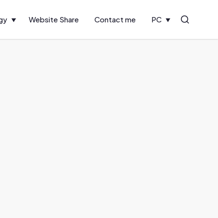
gy
Website Share
Contact me
PC
Search