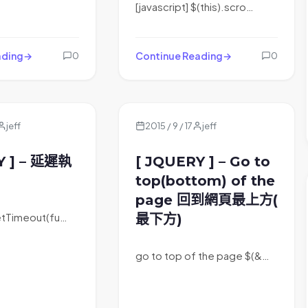
[javascript] $(this).scro…
ading
Continue Reading
0
0
jeff
2015 / 9 / 17
jeff
Y ] – 延遲執
[ JQUERY ] – Go to
top(bottom) of the
page 回到網頁最上方(
setTimeout(fu…
最下方)
go to top of the page $(&…