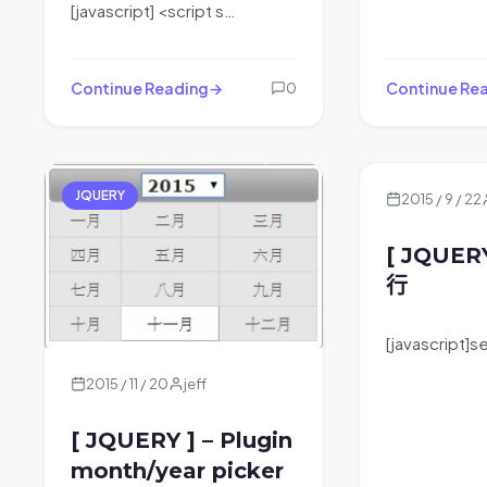
[javascript] <script s…
Continue Reading
Continue Re
0
JQUERY
2015 / 9 / 22
[ JQUER
行
[javascript]
2015 / 11 / 20
jeff
[ JQUERY ] – Plugin
month/year picker