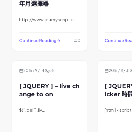
年月選擇器
http://www.jqueryscript.n…
Continue Reading
Continue Re
0
2015 / 9 / 14
jeff
2015 / 8 / 31
[ JQUERY ] – live ch
[ JQUERY
ange to on
icker 
$(“.del”).liv…
[html] <scri