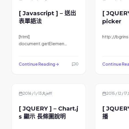
[ Javascript ] – 送出
[ JQUERY
表單語法
picker
[html]
http://bgrins
document.getElemen…
Continue Reading
Continue Re
0
2016 / 1 / 13
jeff
2015 / 12 / 17
[ JQUERY ] – Chart.j
[ JQUER
s 顯示 長條圖說明
播