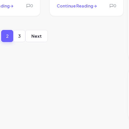
ading
Continue Reading
0
0
2
3
Next