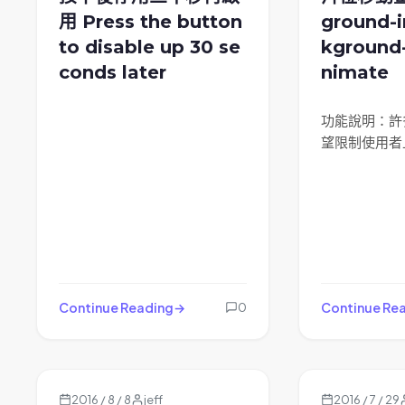
用 Press the button
ground-
to disable up 30 se
kground-
conds later
nimate
功能說明：許
望限制使用者
Continue Reading
Continue Re
0
2016 / 8 / 8
jeff
2016 / 7 / 29