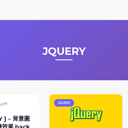
JQUERY
JQUERY
jeff
Y ] – 背景圖
效果 back