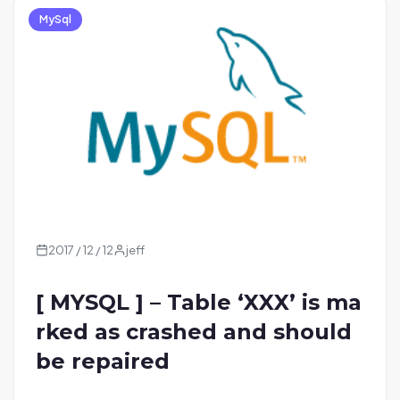
MySql
2017 / 12 / 12
jeff
[ MYSQL ] – Table ‘XXX’ is ma
rked as crashed and should
be repaired