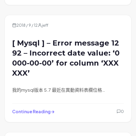
2018 / 9 / 12
jeff
[ Mysql ] – Error message 12
92 – Incorrect date value: ‘0
000-00-00’ for column ‘XXX
XXX’
我的mysql版本 5.7 最近在異動資料表欄位格…
Continue Reading
0