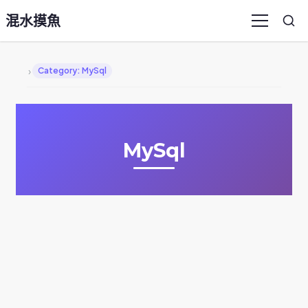
混水摸魚
Sea
Menu
›
Category: MySql
MySql