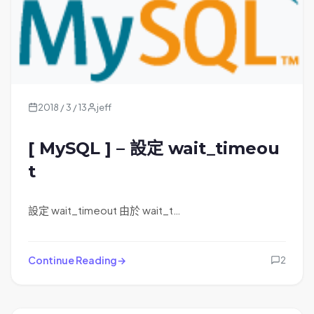
2018 / 3 / 13
jeff
[ MySQL ] – 設定 wait_timeou
t
設定 wait_timeout 由於 wait_t…
Continue Reading
2