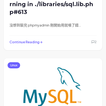
rning in ./libraries/sql.lib.ph
p#613
沒想到裝完 phpmyadmin 剛開始用就噴了錯…
Continue Reading
2
Linux