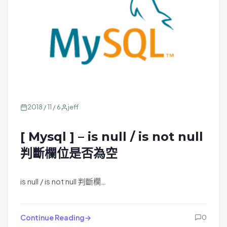
2018 / 11 / 6
jeff
[ Mysql ] – is null / is not null
判斷欄位是否為空
is null / is not null 判斷欄…
Continue Reading
0