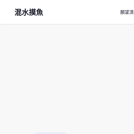
混水摸魚
願望清