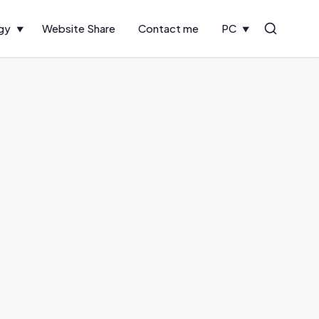
gy
Website Share
Contact me
PC
Search