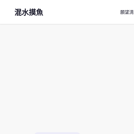
混水摸魚
願望清