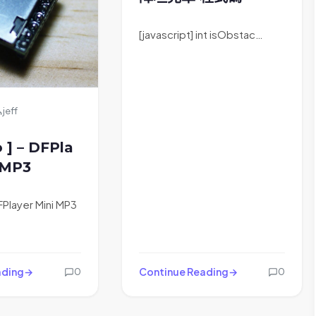
[javascript] int isObstac…
jeff
o ] – DFPla
 MP3
ayer Mini MP3
ading
Continue Reading
0
0