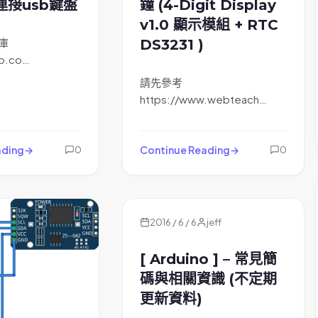
d 連接usb鍵盤
鐘 (4-Digit Display
v1.0 顯示模組 + RTC
庫
DS3231 )
ub.co…
請先參考
https://www.webteach…
ading
Continue Reading
0
0
2016 / 6 / 6
jeff
[ Arduino ] – 常見簡
碼與相關資識 (不定期
更新資料)