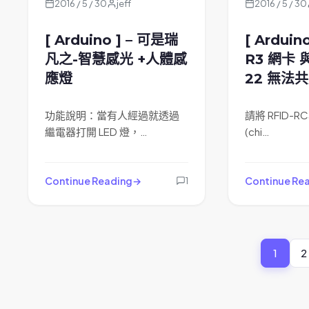
2016 / 5 / 30
jeff
2016 / 5 / 30
[ Arduino ] – 可是瑞
[ Arduin
凡之-智慧感光 +人體感
R3 網卡 與
應燈
22 無法
功能說明：當有人經過就透過
請將 RFID-R
繼電器打開 LED 燈，…
(chi…
Continue Reading
Continue Re
1
1
2