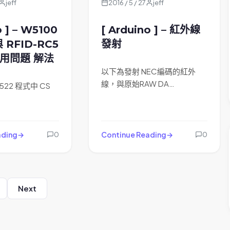
jeff
2016 / 5 / 27
jeff
o ] – W5100
[ Arduino ] – 紅外線
 RFID-RC5
發射
共用問題 解法
以下為發射 NEC編碼的紅外
線，與原始RAW DA…
C522 程式中 CS
ading
Continue Reading
0
0
Next