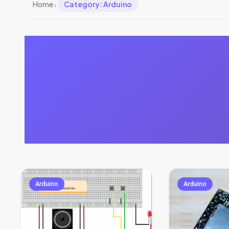
›
Home
Category: Arduino
Arduino
Arduino