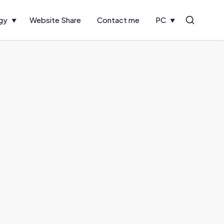
gy
Website Share
Contact me
PC
Search