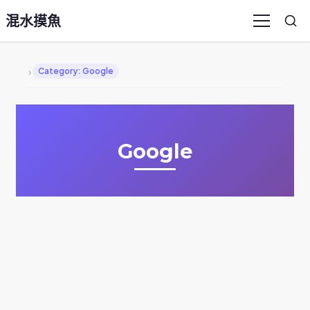
混水摸魚
Sea
Menu
›
Category: Google
Google