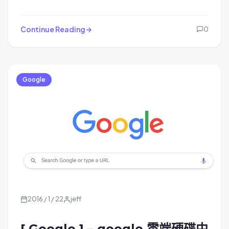
Continue Reading
0
Google
2016 / 1 / 22
jeff
[ Google ] – google 雲端硬碟中