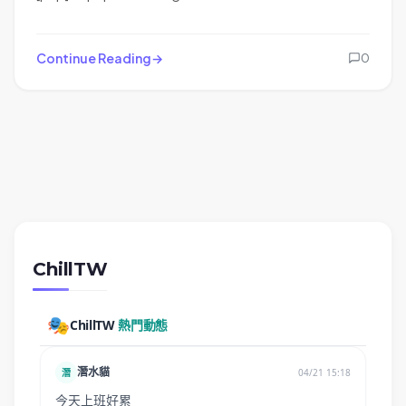
Continue Reading
0
ChillTW