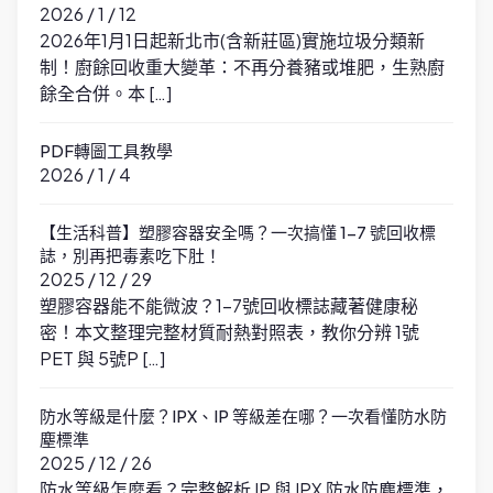
2026 / 1 / 12
2026年1月1日起新北市(含新莊區)實施垃圾分類新
制！廚餘回收重大變革：不再分養豬或堆肥，生熟廚
餘全合併。本 […]
PDF轉圖工具教學
2026 / 1 / 4
【生活科普】塑膠容器安全嗎？一次搞懂 1-7 號回收標
誌，別再把毒素吃下肚！
2025 / 12 / 29
塑膠容器能不能微波？1-7號回收標誌藏著健康秘
密！本文整理完整材質耐熱對照表，教你分辨 1號
PET 與 5號P […]
防水等級是什麼？IPX、IP 等級差在哪？一次看懂防水防
塵標準
2025 / 12 / 26
防水等級怎麼看？完整解析 IP 與 IPX 防水防塵標準，