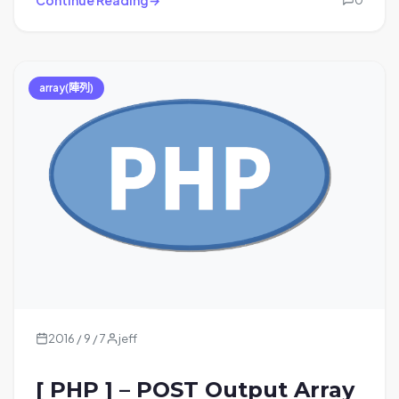
array(陣列)
2016 / 9 / 7
jeff
[ PHP ] – POST Output Array