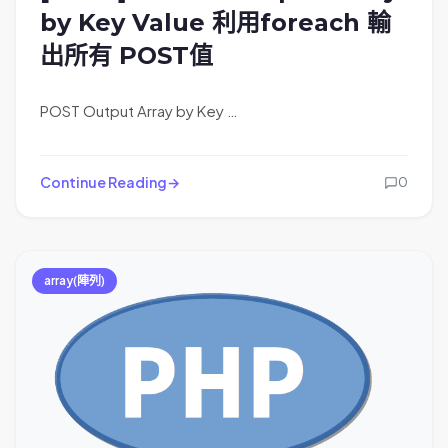
by Key Value 利用foreach 輸
出所有 POST值
POST Output Array by Key …
Continue Reading
0
array(陣列)