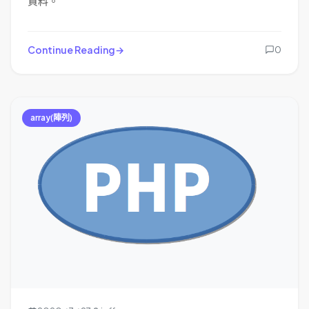
資料。
Continue Reading
0
array(陣列)