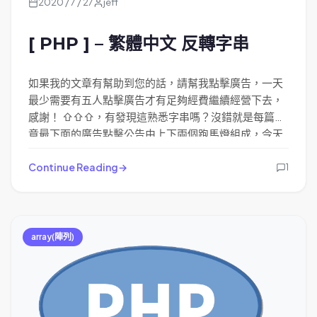
2020 / 7 / 27
jeff
[ PHP ] – 繁體中文 反轉字串
如果我的文章有幫助到您的話，請幫我點擊廣告，一天
最少需要有五人點擊廣告才有足夠經費繼續經營下去，
感謝！ ⇧⇧⇧，有發現這熟悉字串嗎？沒錯就是每篇文
章最下面的廣告點擊公告由上下兩個跑馬燈組成，今天
剛好想說由右到左的跑馬燈文字怪怪的，因為是從尾端
開始跑，這樣不就無法表達出正確的語意，所以就去找
Continue Reading
1
看有沒有可以 反轉字串 的函式，結果…只有英文的
strrev() 用在中文上面就會產生亂碼；不過還好網路上
也是有神人寫出不錯的函式，小編有小小的改一下讓程
式碼更短一點。
array(陣列)