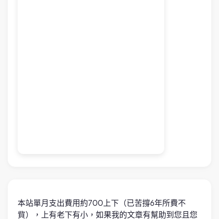
本站單月支出費用約700上下（已苦撐6年所費不
貲），上有老下有小，如果我的文章有幫助到您且您