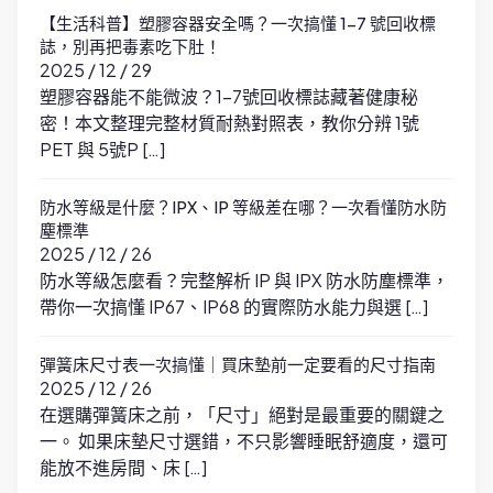
【生活科普】塑膠容器安全嗎？一次搞懂 1-7 號回收標
誌，別再把毒素吃下肚！
2025 / 12 / 29
塑膠容器能不能微波？1-7號回收標誌藏著健康秘
密！本文整理完整材質耐熱對照表，教你分辨 1號
PET 與 5號P […]
防水等級是什麼？IPX、IP 等級差在哪？一次看懂防水防
塵標準
2025 / 12 / 26
防水等級怎麼看？完整解析 IP 與 IPX 防水防塵標準，
帶你一次搞懂 IP67、IP68 的實際防水能力與選 […]
彈簧床尺寸表一次搞懂｜買床墊前一定要看的尺寸指南
2025 / 12 / 26
在選購彈簧床之前，「尺寸」絕對是最重要的關鍵之
一。 如果床墊尺寸選錯，不只影響睡眠舒適度，還可
能放不進房間、床 […]