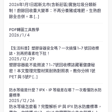
2026年1月1日起新北市(含新莊區)實施垃圾分類新
制！廚餘回收重大變革：不再分養豬或堆肥，生熟廚
餘全合併。本 […]
PDF轉圖工具教學
2026 / 1 / 4
【生活科普】塑膠容器安全嗎？一次搞懂 1-7 號回收標
誌，別再把毒素吃下肚！
2025 / 12 / 29
塑膠容器能不能微波？1-7號回收標誌藏著健康秘
密！本文整理完整材質耐熱對照表，教你分辨 1號
PET 與 5號P […]
防水等級是什麼？IPX、IP 等級差在哪？一次看懂防水防
塵標準
2025 / 12 / 26
防水等級怎麼看？完整解析 IP 與 IPX 防水防塵標準，