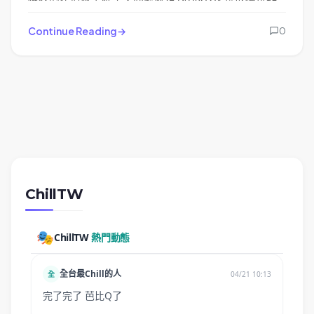
功能函式，會出現 error #1055 ，解法也很簡單設定相
關參數即可。
Continue Reading
0
ChillTW