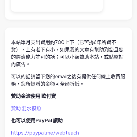
本站單月支出費用約700上下（已苦撐6年所費不
貲），上有老下有小，如果我的文章有幫助到您且您
的經濟能力許可的話；可以小額贊助本站，或點擊站
內廣告。
可以的話請留下您的email之後有提供任何線上收費服
務，您所捐贈的金額可全額折抵。
贊助金流使用 歐付寶
贊助 混水摸魚
也可以使用PayPal 讚助
https://paypal.me/webteach