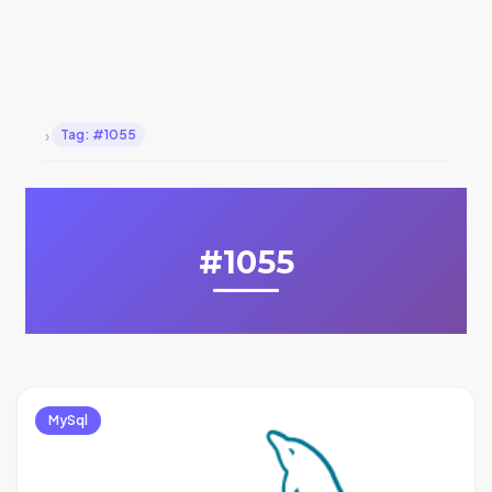
›
Tag: #1055
#1055
MySql