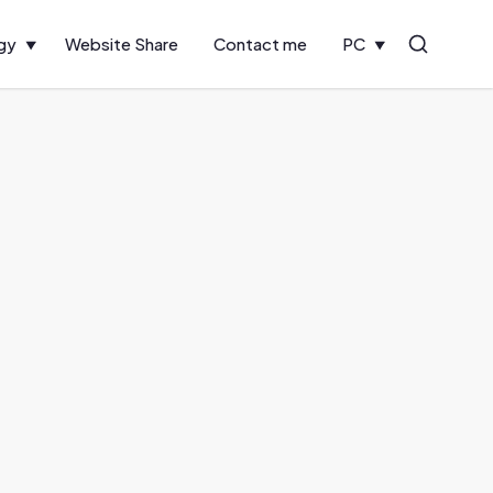
gy
Website Share
Contact me
PC
Search