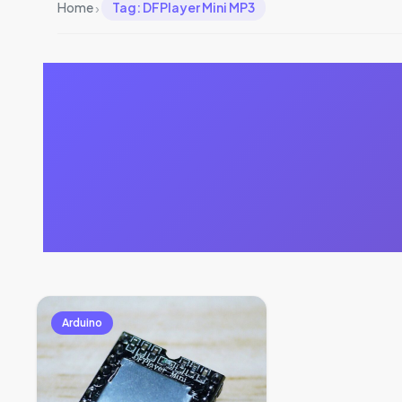
›
Home
Tag: DFPlayer Mini MP3
Arduino