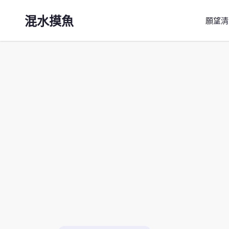
混水摸魚
願望清