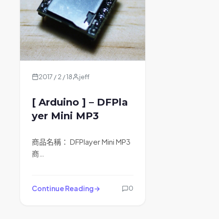
2017 / 2 / 18
jeff
[ Arduino ] – DFPla
yer Mini MP3
商品名稱： DFPlayer Mini MP3
商…
Continue Reading
0