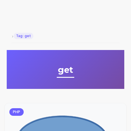
›
Tag: get
get
PHP