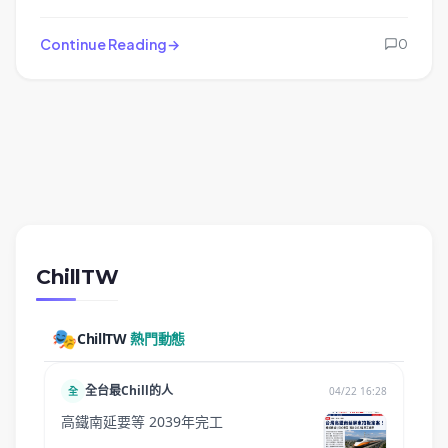
Continue Reading
0
ChillTW