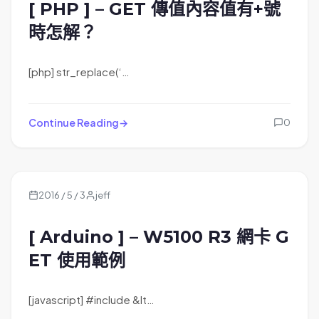
[ PHP ] – GET 傳值內容值有+號
時怎解？
[php] str_replace(‘…
Continue Reading
0
2016 / 5 / 3
jeff
[ Arduino ] – W5100 R3 網卡 G
ET 使用範例
[javascript] #include &lt…