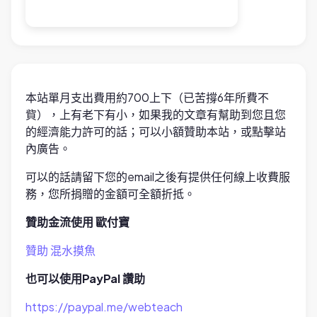
本站單月支出費用約700上下（已苦撐6年所費不
貲），上有老下有小，如果我的文章有幫助到您且您
的經濟能力許可的話；可以小額贊助本站，或點擊站
內廣告。
可以的話請留下您的email之後有提供任何線上收費服
務，您所捐贈的金額可全額折抵。
贊助金流使用 歐付寶
贊助 混水摸魚
也可以使用PayPal 讚助
https://paypal.me/webteach