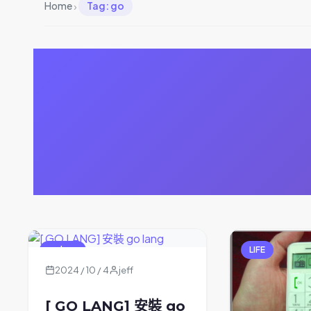
›
Home
Tag: go
go lang
LIFE
2024 / 10 / 4
jeff
[ GO LANG] 安裝 go