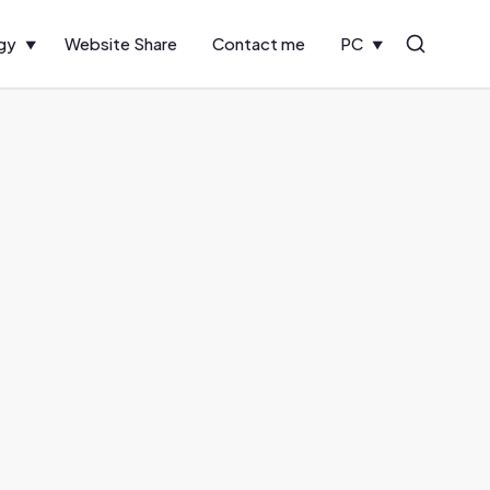
gy
Website Share
Contact me
PC
Search