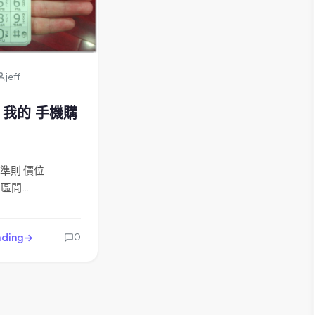
jeff
] – 我的 手機購
準則 價位
0 區間…
ading
0