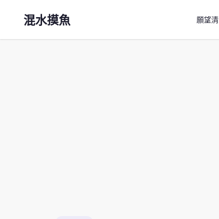
混水摸魚
願望清