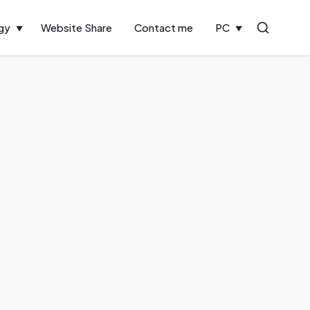
gy
Website Share
Contact me
PC
Search