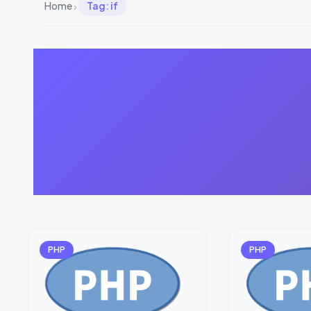
›
Home
Tag: if
PHP
PHP