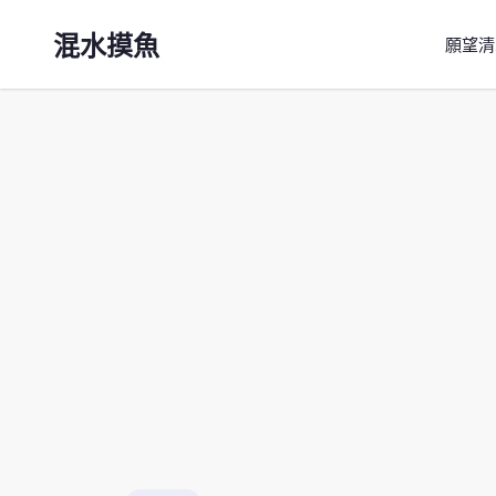
混水摸魚
願望清