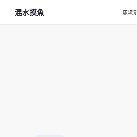
混水摸魚
願望清