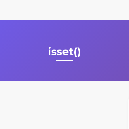
isset()