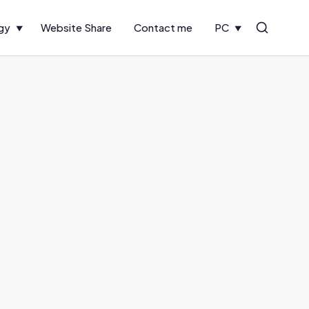
gy
Website Share
Contact me
PC
Search