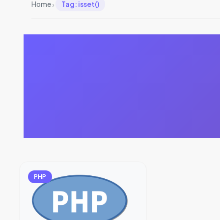
›
Home
Tag: isset()
PHP