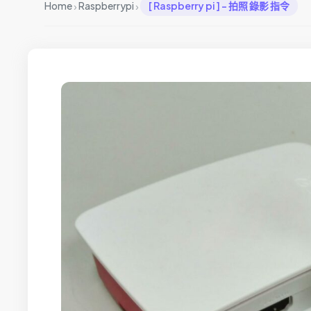
›
›
Home
Raspberrypi
[ Raspberry pi ] – 拍照 錄影 指令