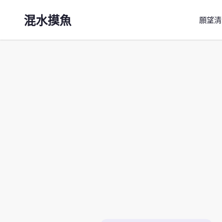
混水摸魚
願望清