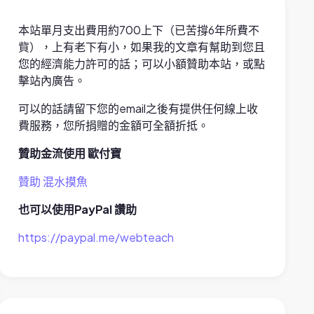
本站單月支出費用約700上下（已苦撐6年所費不
貲），上有老下有小，如果我的文章有幫助到您且
您的經濟能力許可的話；可以小額贊助本站，或點
擊站內廣告。
可以的話請留下您的email之後有提供任何線上收
費服務，您所捐贈的金額可全額折抵。
贊助金流使用 歐付寶
贊助 混水摸魚
也可以使用PayPal 讚助
https://paypal.me/webteach