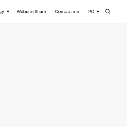
gy
Website Share
Contact me
PC
Search