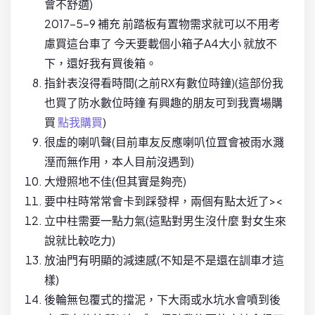
會不舒適)
2017-5-9 補充 前踏板有置物需求就可以不用考
慮買這台車了 今天要載個小箱子A4大小 就放不
下，還好我有買後箱。
指針表沒得看時間(之前RX有數位時鐘)(這部份我
也買了防水數位時鐘 有興趣的朋友可到我賣場購
買
點我
購買
)
很虛的喇叭聲(目前車友反應喇叭位罝會被雨水濺
溼而無作用，本人目前沒遇到)
大燈照地不佳(但其實是夠亮)
要中柱時常常會卡到踩發桿，兩個有點太近了><
立中柱需要一點力氣(這點對男生沒什麼 對女生來
說就比較吃力)
放油門有明顯的減速感(不知是不是還在訓車才這
樣)
後輪無包覆式的擋泥，下大雨或水坑水會噴到後