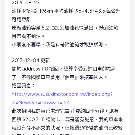
2019-09-27
油耗 1桶油跑 196km 平圴油耗 196÷4.5=43.6 每公升
可跑距離
原廠油箱容量 5.2 油加到加油孔快滿出 ，騎到油箱
目示看不到油。
小朋友不要學，我是有帶附油箱才敢這樣測。
2017-12-04 更新
關於 address 110 招回，總算享受到進口車的福利
了，不像國慘車只會用『個案』來搪塞國人。
招回訊息：
http://www.suzukimotor.com.tw/index.php?
m=News&a=show&id=124
此次招回我的車已處理完畢 花費約四十分鐘，還有
回饋 $200 7-11 禮物卡，算是滿有誠意，我的車本來
就沒有發不起來的狀況，但換鎖頭後變的油門比較緊