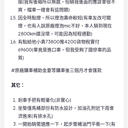
座(我有後箱所以無感，但騎我後面的應該會很不
爽，檔車一樣會有這問題)
因全時點燈，所以燈泡壽命較短(有車友改可關
燈，也有人說原廠燈泡mic不好，本人騎到現在
2800km還沒壞，可能因為短程通勤)
有點給他小貴73800推4200貨物稅實付
69600(畢竟是進口車，但我受夠了國慘車的品
質)
#原廠購車補助金要等購車後三個月才會匯款
其它：
剎車手把有輕量化(非實心)
坐墊僅馬桶部份有防水設計，加油孔附近下雨會
流進來(有排水孔)
一開始騎需適應一下，起步需補油門平衝一下(有