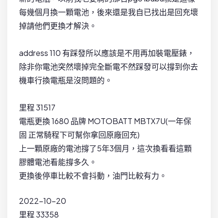
每幾個月換一顆電池，後來還是我自已找出是回充壞
掉請他們更換才解決。
address 110 有踩發所以應該是不用再加裝電壓錶，
除非你電池突然壞掉完全斷電不然踩發可以撐到你去
機車行換電瓶是沒問題的。
里程 31517
電瓶更換 1680 品牌 MOTOBATT MBTX7U(一年保
固 正常騎程下可幫你拿回原廠回充)
上一顆原廠的電池撐了5年3個月，這次換看看這顆
膠體電池看能撐多久。
更換後停車比較不會抖動，油門比較有力。
2022-10-20
里程 33358