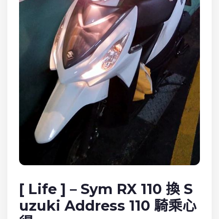
[ Life ] – Sym RX 110 換 S
uzuki Address 110 騎乘心