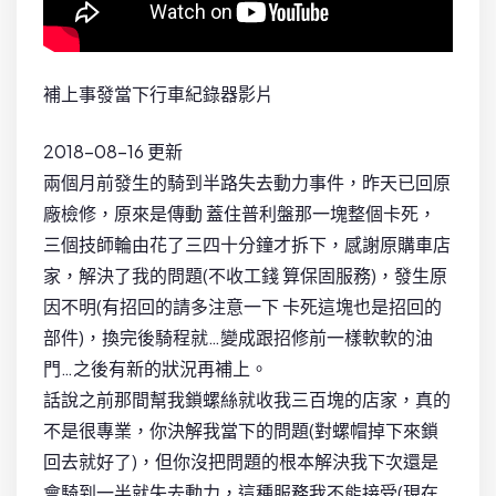
補上事發當下行車紀錄器影片
2018-08-16 更新
兩個月前發生的騎到半路失去動力事件，昨天已回原
廠檢修，原來是傳動 蓋住普利盤那一塊整個卡死，
三個技師輪由花了三四十分鐘才拆下，感謝原購車店
家，解決了我的問題(不收工錢 算保固服務)，發生原
因不明(有招回的請多注意一下 卡死這塊也是招回的
部件)，換完後騎程就…變成跟招修前一樣軟軟的油
門…之後有新的狀況再補上。
話說之前那間幫我鎖螺絲就收我三百塊的店家，真的
不是很專業，你決解我當下的問題(對螺帽掉下來鎖
回去就好了)，但你沒把問題的根本解決我下次還是
會騎到一半就失去動力，這種服務我不能接受(現在