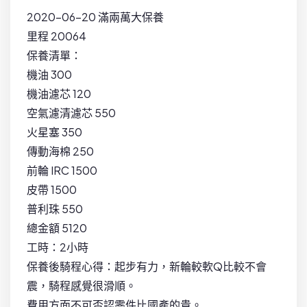
2020-06-20 滿兩萬大保養
里程 20064
保養清單：
機油 300
機油濾芯 120
空氣濾清濾芯 550
火星塞 350
傳動海棉 250
前輪 IRC 1500
皮帶 1500
普利珠 550
總金額 5120
工時：2小時
保養後騎程心得：起步有力，新輪較軟Q比較不會
震，騎程感覺很滑順。
費用方面不可否認零件比國產的貴。