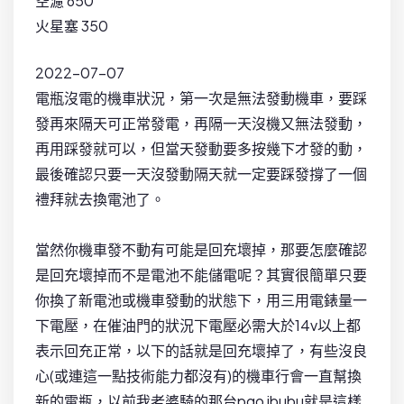
空濾 650
火星塞 350
2022-07-07
電瓶沒電的機車狀況，第一次是無法發動機車，要踩
發再來隔天可正常發電，再隔一天沒機又無法發動，
再用踩發就可以，但當天發動要多按幾下才發的動，
最後確認只要一天沒發動隔天就一定要踩發撐了一個
禮拜就去換電池了。
當然你機車發不動有可能是回充壞掉，那要怎麼確認
是回充壞掉而不是電池不能儲電呢？其實很簡單只要
你換了新電池或機車發動的狀態下，用三用電錶量一
下電壓，在催油門的狀況下電壓必需大於14v以上都
表示回充正常，以下的話就是回充壞掉了，有些沒良
心(或連這一點技術能力都沒有)的機車行會一直幫換
新的電瓶，以前我老婆騎的那台pgo ibubu就是這樣