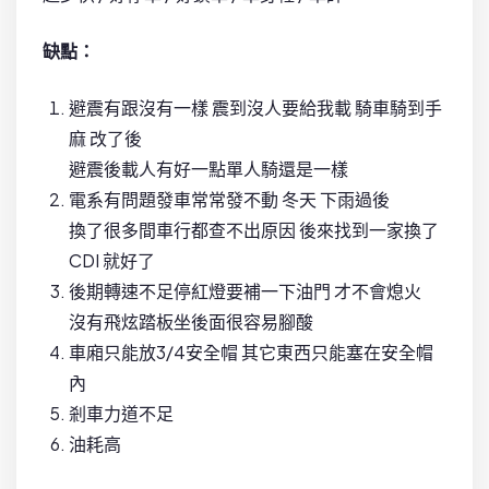
缺點：
避震有跟沒有一樣 震到沒人要給我載 騎車騎到手
麻 改了後
避震後載人有好一點單人騎還是一樣
電系有問題發車常常發不動 冬天 下雨過後
換了很多間車行都查不出原因 後來找到一家換了
CDI 就好了
後期轉速不足停紅燈要補一下油門 才不會熄火
沒有飛炫踏板坐後面很容易腳酸
車廂只能放3/4安全帽 其它東西只能塞在安全帽
內
剎車力道不足
油耗高