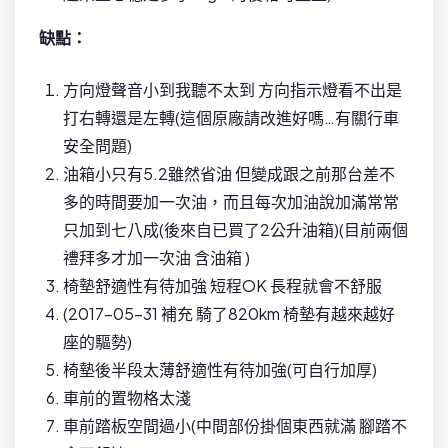
缺點：
方向燈聲音小到我聽不太到 方向指示燈看不出是
打右轉還是左轉(這個原廠請改進好嗎…有關行車
安全問題)
油箱小只有5.2雖然省油 但變成跟之前那台差不
多的時間要加一次油，而且每次加油說加滿常常
只加到七八成(後來自已買了2公升油箱)(目前兩個
禮拜多才加一次油 含油箱 )
椅墊舒適性有待加強 短程OK 長程就會不舒服
(2017-05-31 補充 騎了820km 椅墊有越來越好
座的驅勢)
椅墊後半段太薄舒適性有待加強(可自行加厚)
車前的置物格太淺
車前踏板空間過小(中間部份掛個東西就滿 腳踏不