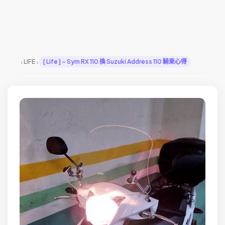
›
›
LIFE
[ Life ] – Sym RX 110 換 Suzuki Address 110 騎乘心得