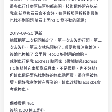
很多車行什麼阿貓阿狗都來開，技術還停留在以前
我拿 新品換看看會不會好，這個拆那個拆拆到最後
也找不到問題 請看上面rx110 發不動的問題 )
2019-09-20 更新
總算把第二次招回搞定了，第一次去沒帶行照，第二
次去沒料，第三次就先預約了…順便換機油齒輪油，
後輪也換掉了 公里數 14600 好耐用的輪胎。
感謝車行借我 address 騎回家（果然騎過address
110後騎其它車都像玩具車，不是很穩，也不好騎）
但這車還是要先找到好的修車點再買，很容易被修
壞。還好我家附近有專業的，這車改版加 abs cbs會
考慮換車。
保養費用 480
後胎 1500 連工帶料