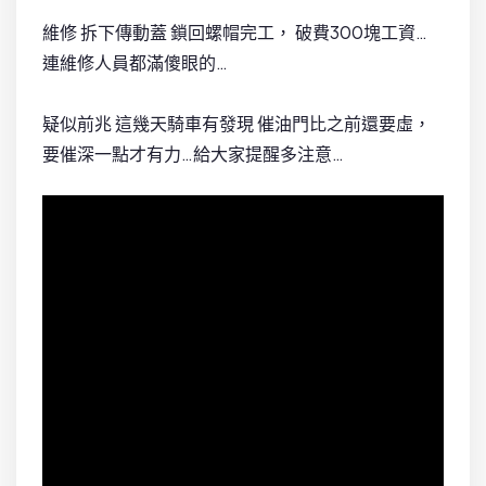
維修 拆下傳動蓋 鎖回螺帽完工， 破費300塊工資…
連維修人員都滿傻眼的…
疑似前兆 這幾天騎車有發現 催油門比之前還要虛，
要催深一點才有力…給大家提醒多注意…