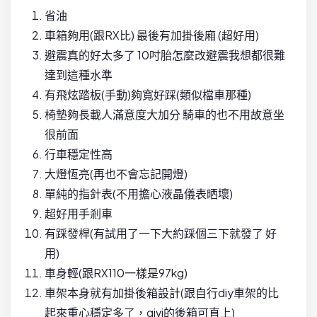
省油
車箱夠用(跟RX比) 最後有加掛後廂 (超好用)
避震真的好太多了 10吋胎怎麼改避震我想都很難
達到這種水準
有飛炫踏板(手動)夠寬好踩(類似檔車那種)
椅墊夠長載人滿意度大加分 騎車的也不用故意坐
很前面
行車穩定性高
大燈恆亮(再也不會忘記開燈)
單純的指針表(不用擔心液晶儀表晒壞)
超好用手剎車
有踩發桿(有試用了一下大約踩個三下就發了 好
用)
車身輕(跟RX110一樣是97kg)
車架本身就有加掛後箱設計(跟自行diy車架的比
起來重心穩定多了，givi的後箱可直上)