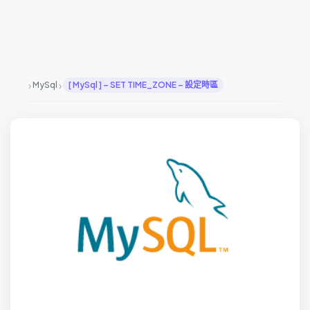
›
›
MySql
[ MySql ] – SET TIME_ZONE – 設定時區