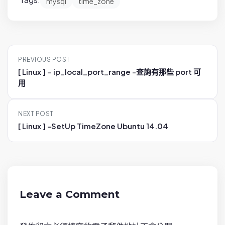
mysql
time_zone
P
PREVIOUS POST
o
[ Linux ] – ip_local_port_range -查詢有那些 port 可
s
用
t
n
NEXT POST
a
[ Linux ] -SetUp TimeZone Ubuntu 14.04
v
i
g
a
t
Leave a Comment
i
o