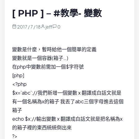
[ PHP ] – #教學- 變數
2017 / 7 / 18
jeff
0
變數是什麼，暫時給他一個簡單的定義
變數就是一個容器(箱子…)
在php中變數前需加一個$字符號
[php]
<?php
$x=’abc’;//我們新增一個變數 x 翻譯成白話文就是
有一個名稱為x的箱子 我丟了abc三個字母進去這個
箱子
echo $x;//輸出變數 x 翻譯成白話文就是把名稱為x
的箱子裡的東西統統倒出來
?>