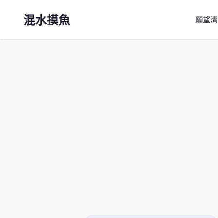
混水摸魚
願望清