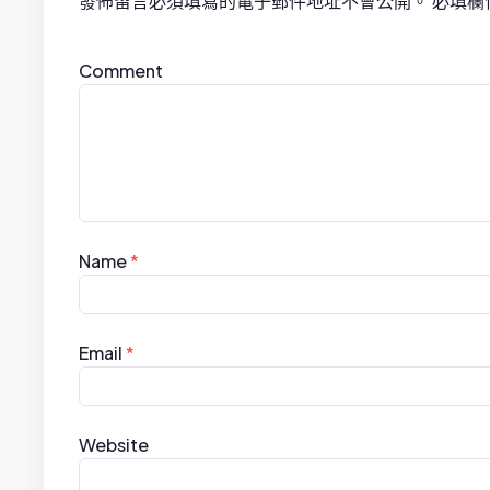
發佈留言必須填寫的電子郵件地址不會公開。
必填欄
v
i
Comment
g
a
t
i
Name
*
o
n
Email
*
Website