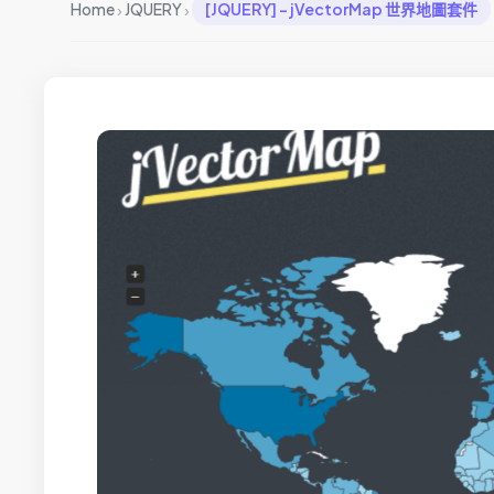
›
›
Home
JQUERY
[JQUERY] – jVectorMap 世界地圖套件