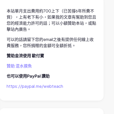
本站單月支出費用約700上下（已苦撐6年所費不
貲），上有老下有小，如果我的文章有幫助到您且
您的經濟能力許可的話；可以小額贊助本站，或點
擊站內廣告。
可以的話請留下您的email之後有提供任何線上收
費服務，您所捐贈的金額可全額折抵。
贊助金流使用 歐付寶
贊助 混水摸魚
也可以使用PayPal 讚助
https://paypal.me/webteach