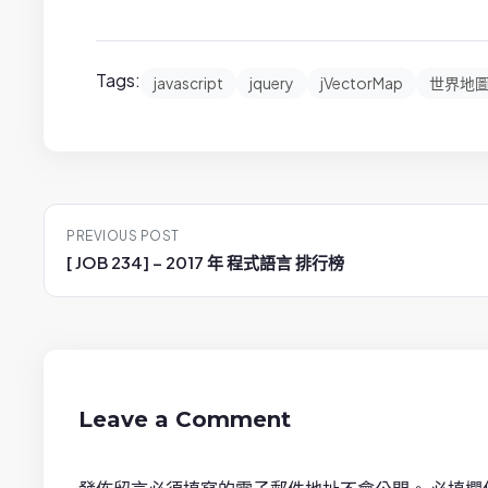
Tags:
javascript
jquery
jVectorMap
世界地
P
PREVIOUS POST
o
[ JOB 234] – 2017 年 程式語言 排行榜
s
t
n
Leave a Comment
a