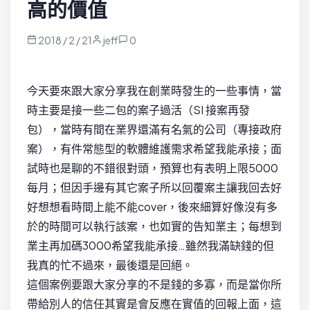
高的價值
2018 / 2 / 21
jeff
0
今天要來跟大家分享我在創業時發生的一些事情，當
時主要是接一些二包的案子過活（SI 接案再發
包），當時有間在業界還滿有名氣的公司（專接政府
案），有件常態型的軟體維護需求希望我能承接；面
試時也是聊的不錯很對頭，預算也有表明上限5000
每月；但因手邊有其它案子所以回覆案主讓我回去好
好想想看時間上能不能cover，後來細算好像沒有多
於的時間可以執行該案，也如實的告知業主；每想到
業主再加碼3000希望我能承接…雖然我滿缺錢的但
我真的忙不過來，最後還是回絕。
這個案例要跟大家分享的不是錢的多寡，而是當你所
帶給別人的信任其實是會反應在實值的回報上面，這