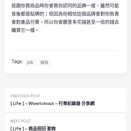
就跟你買商品時你會買你認同的品牌一樣，雖然可能
背後都是貼牌的；但因為你相信這個品牌會對你負責
會對產品付責，所以你會願意多花錢甚至一倍的錢去
購買它一樣。
Tags:
job
信任
P
PREVIOUS POST
o
[ Life ] – Wowtchout – 行車記錄器 分享網
s
t
NEXT POST
n
[ Life ] – 商品招回 查詢