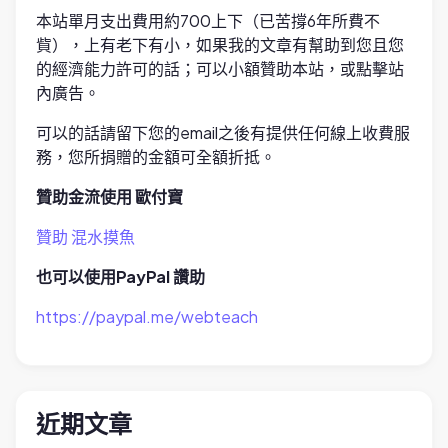
本站單月支出費用約700上下（已苦撐6年所費不
貲），上有老下有小，如果我的文章有幫助到您且您
的經濟能力許可的話；可以小額贊助本站，或點擊站
內廣告。
可以的話請留下您的email之後有提供任何線上收費服
務，您所捐贈的金額可全額折抵。
贊助金流使用 歐付寶
贊助 混水摸魚
也可以使用PayPal 讚助
https://paypal.me/webteach
近期文章