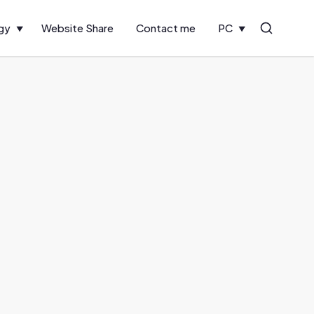
gy
Website Share
Contact me
PC
Search