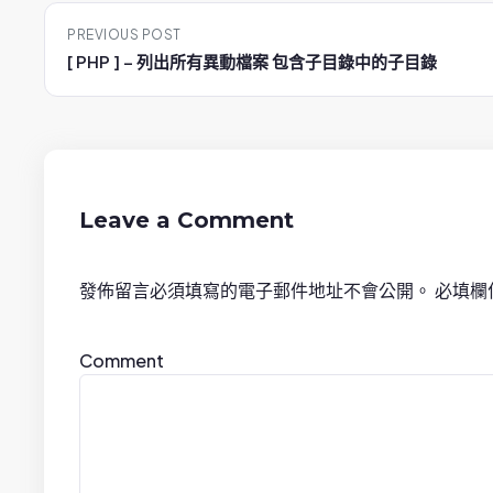
P
PREVIOUS POST
o
[ PHP ] – 列出所有異動檔案 包含子目錄中的子目錄
s
t
n
Leave a Comment
a
發佈留言必須填寫的電子郵件地址不會公開。
必填欄
v
i
Comment
g
a