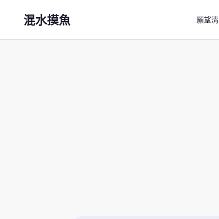
混水摸魚
願望清