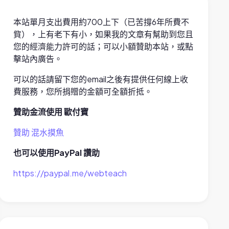
本站單月支出費用約700上下（已苦撐6年所費不
貲），上有老下有小，如果我的文章有幫助到您且
您的經濟能力許可的話；可以小額贊助本站，或點
擊站內廣告。
可以的話請留下您的email之後有提供任何線上收
費服務，您所捐贈的金額可全額折抵。
贊助金流使用 歐付寶
贊助 混水摸魚
也可以使用PayPal 讚助
https://paypal.me/webteach