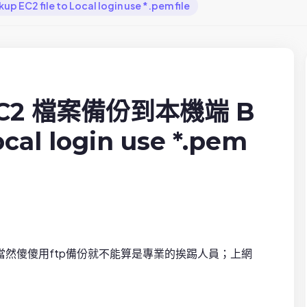
C2 file to Local login use *.pem file
S EC2 檔案備份到本機端 B
ocal login use *.pem
然傻傻用ftp備份就不能算是專業的挨踢人員；上網