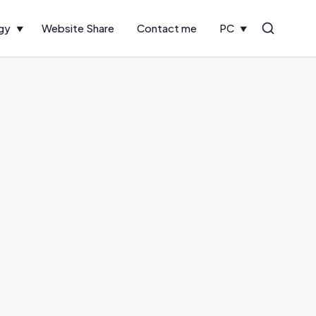
gy
Website Share
Contact me
PC
Search