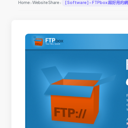
›
›
Home
Website Share
[ Software ] – FTPbox 超好