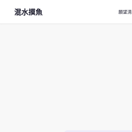
混水摸魚
願望清