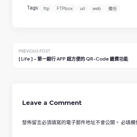
Tags:
ftp
FTPbox
url
web
備份
P
PREVIOUS POST
o
[ Life ] – 第一銀行 APP 超方便的 QR-Code 繳費功能
s
t
n
Leave a Comment
a
發佈留言必須填寫的電子郵件地址不會公開。
必填欄
v