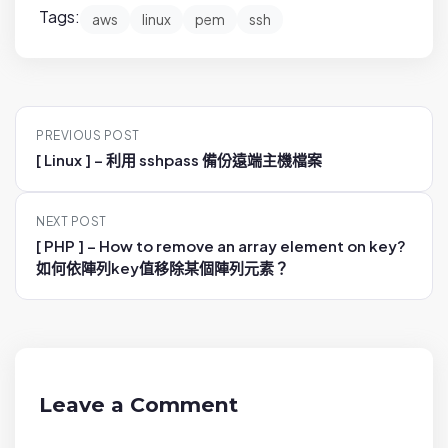
Tags:
aws
linux
pem
ssh
P
PREVIOUS POST
o
[ Linux ] – 利用 sshpass 備份遠端主機檔案
s
t
NEXT POST
n
[ PHP ] – How to remove an array element on key?
a
如何依陣列key值移除某個陣列元素？
v
i
g
a
t
Leave a Comment
i