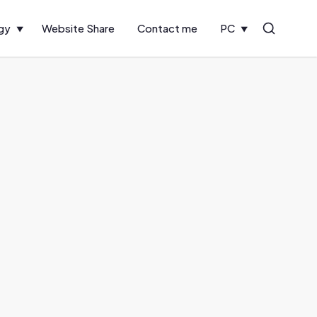
gy
Website Share
Contact me
PC
Search