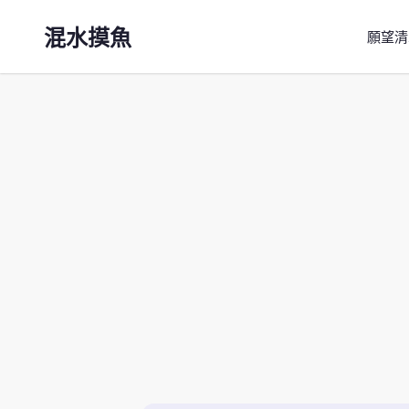
混水摸魚
願望清