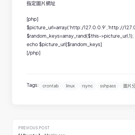
指定圖片網址
[php]
$picture_url=array(‘http:/127.0.0.9′,’http://127.0
$random_keys=array_rand($this->picture_url,1);
echo $picture_url[$random_keys]
[/php]
Tags:
crontab
linux
rsync
sshpass
圖片
P
PREVIOUS POST