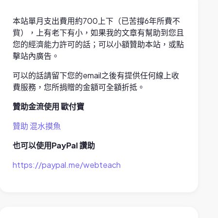
本站單月支出費用約700上下（已苦撐6年所費不
貲），上有老下有小，如果我的文章有幫助到您且
您的經濟能力許可的話；可以小額贊助本站，或點
擊站內廣告。
可以的話請留下您的email之後有提供任何線上收
費服務，您所捐贈的金額可全額折抵。
贊助金流使用 歐付寶
贊助 混水摸魚
也可以使用PayPal 讚助
https://paypal.me/webteach