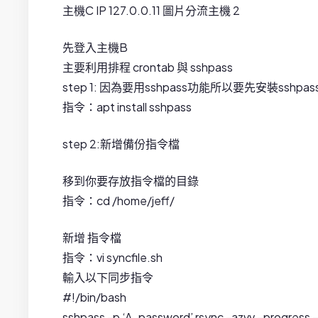
主機C IP 127.0.0.11 圖片分流主機 2
先登入主機B
主要利用排程 crontab 與 sshpass
step 1: 因為要用sshpass功能所以要先安裝sshpas
指令：apt install sshpass
step 2:新增備份指令檔
移到你要存放指令檔的目錄
指令：cd /home/jeff/
新增 指令檔
指令：vi syncfile.sh
輸入以下同步指令
#!/bin/bash
sshpass -p ‘A_password’ rsync -azvv –progress