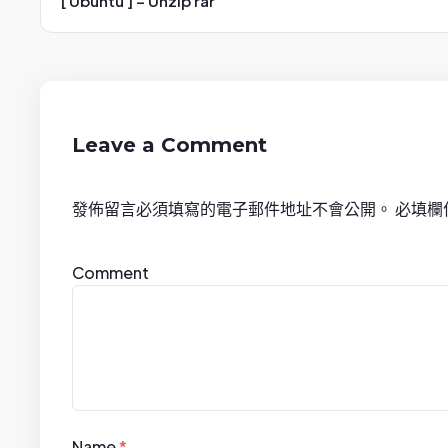
o
[ Ubuntu ] – Unzip rar
s
t
n
Leave a Comment
a
發佈留言必須填寫的電子郵件地址不會公開。
必填欄
v
i
Comment
g
a
t
i
Name
*