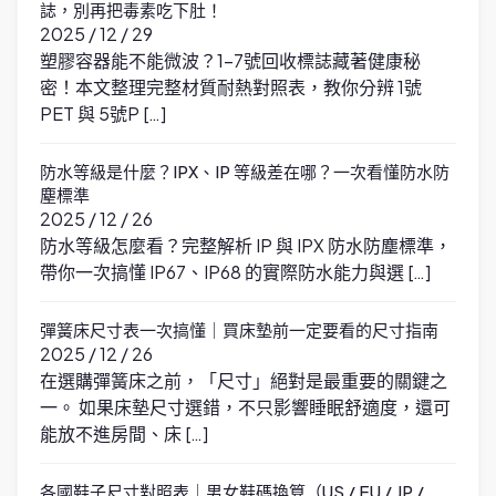
誌，別再把毒素吃下肚！
2025 / 12 / 29
塑膠容器能不能微波？1-7號回收標誌藏著健康秘
密！本文整理完整材質耐熱對照表，教你分辨 1號
PET 與 5號P […]
防水等級是什麼？IPX、IP 等級差在哪？一次看懂防水防
塵標準
2025 / 12 / 26
防水等級怎麼看？完整解析 IP 與 IPX 防水防塵標準，
帶你一次搞懂 IP67、IP68 的實際防水能力與選 […]
彈簧床尺寸表一次搞懂｜買床墊前一定要看的尺寸指南
2025 / 12 / 26
在選購彈簧床之前，「尺寸」絕對是最重要的關鍵之
一。 如果床墊尺寸選錯，不只影響睡眠舒適度，還可
能放不進房間、床 […]
各國鞋子尺寸對照表｜男女鞋碼換算（US / EU / JP /