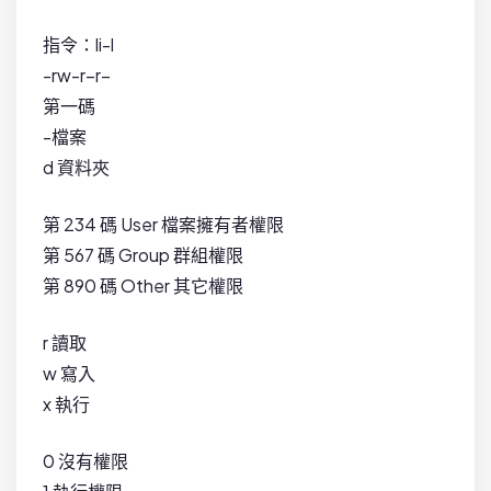
指令：li-l
-rw-r–r–
第一碼
-檔案
d 資料夾
第 234 碼 User 檔案擁有者權限
第 567 碼 Group 群組權限
第 890 碼 Other 其它權限
r 讀取
w 寫入
x 執行
0 沒有權限