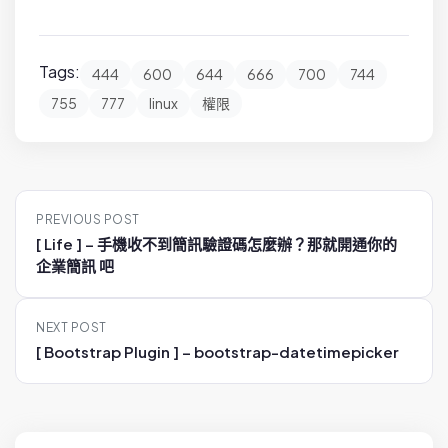
Tags:
444
600
644
666
700
744
755
777
linux
權限
P
PREVIOUS POST
o
[ Life ] – 手機收不到簡訊驗證碼怎麼辦？那就開通你的
s
企業簡訊 吧
t
n
NEXT POST
a
[ Bootstrap Plugin ] – bootstrap-datetimepicker
v
i
g