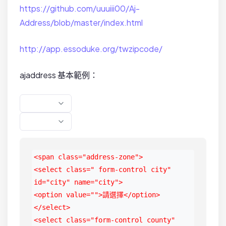
https://github.com/uuuiii00/Aj-
Address/blob/master/index.html
http://app.essoduke.org/twzipcode/
ajaddress 基本範例：
<span class="address-zone">

<select class=" form-control city" 
id="city" name="city">

<option value="">請選擇</option>

</select>

<select class="form-control county" 