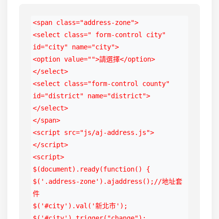
<span class="address-zone">

<select class=" form-control city" 
id="city" name="city">

<option value="">請選擇</option>

</select>

<select class="form-control county" 
id="district" name="district">

</select>

</span>

<script src="js/aj-address.js">
</script>

<script>

$(document).ready(function() {

$('.address-zone').ajaddress();//地址套
件

$('#city').val('新北市');

$('#city').trigger("change");
