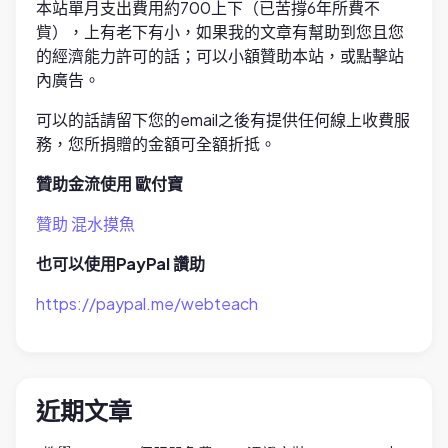
本站單月支出費用約700上下（已苦撐6年所費不
貲），上有老下有小，如果我的文章有幫助到您且您
的經濟能力許可的話；可以小額贊助本站，或點擊站
內廣告。
可以的話請留下您的email之後有提供任何線上收費服
務，您所捐贈的金額可全額折抵。
贊助金流使用 歐付寶
贊助 混水摸魚
也可以使用PayPal 讚助
https://paypal.me/webteach
近期文章