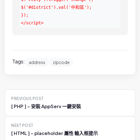
$('#district').val('中和區');

});

</script>
Tags:
address
zipcode
P
PREVIOUS POST
o
[ PHP ] – 安裝 AppServ 一鍵安裝
s
t
NEXT POST
n
[ HTML ] – placeholder 屬性 輸入框提示
a