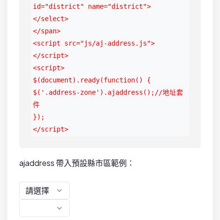
id="district" name="district">

</select>

</span>

<script src="js/aj-address.js">
</script>

<script>

$(document).ready(function() {

$('.address-zone').ajaddress();//地址套
件

});

</script>
ajaddress 帶入預設縣市區範例：