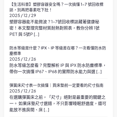
【生活科普】塑膠容器安全嗎？一次搞懂 1-7 號回收標
誌，別再把毒素吃下肚！
2025 / 12 / 29
塑膠容器能不能微波？1-7號回收標誌藏著健康秘
密！本文整理完整材質耐熱對照表，教你分辨 1號
PET 與 5號P […]
防水等級是什麼？IPX、IP 等級差在哪？一次看懂防水防
塵標準
2025 / 12 / 26
防水等級怎麼看？完整解析 IP 與 IPX 防水防塵標準，
帶你一次搞懂 IP67、IP68 的實際防水能力與選 […]
彈簧床尺寸表一次搞懂｜買床墊前一定要看的尺寸指南
2025 / 12 / 26
在選購彈簧床之前，「尺寸」絕對是最重要的關鍵之
一。 如果床墊尺寸選錯，不只影響睡眠舒適度，還可
能放不進房間、床 […]