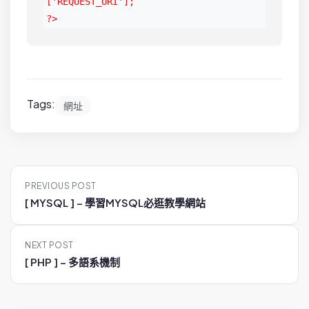
['REQUEST_URI'];

?>
Tags:
網址
P
PREVIOUS POST
o
[ MYSQL ] – 學習MYSQL必逛教學網站
s
t
NEXT POST
n
[ PHP ] – 多語系機制
a
v