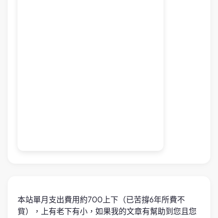
本站單月支出費用約700上下（已苦撐6年所費不
貲），上有老下有小，如果我的文章有幫助到您且您