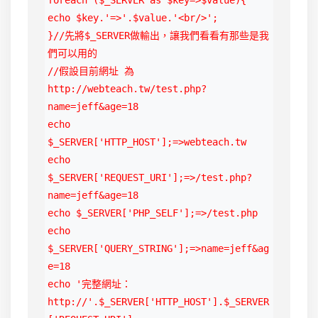
foreach ($_SERVER as $key=>$value){

echo $key.'=>'.$value.'<br/>';

}//先將$_SERVER做輸出，讓我們看看有那些是我
們可以用的

//假設目前網址 為
http://webteach.tw/test.php?
name=jeff&age=18

echo 
$_SERVER['HTTP_HOST'];=>webteach.tw

echo 
$_SERVER['REQUEST_URI'];=>/test.php?
name=jeff&age=18

echo $_SERVER['PHP_SELF'];=>/test.php

echo 
$_SERVER['QUERY_STRING'];=>name=jeff&ag
e=18

echo '完整網址：
http://'.$_SERVER['HTTP_HOST'].$_SERVER