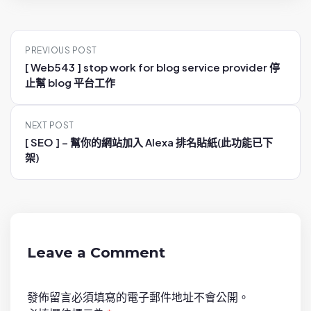
P
PREVIOUS POST
o
[ Web543 ] stop work for blog service provider 停
s
止幫 blog 平台工作
t
n
NEXT POST
a
[ SEO ] – 幫你的網站加入 Alexa 排名貼紙(此功能已下
v
架)
i
g
a
t
i
Leave a Comment
o
n
發佈留言必須填寫的電子郵件地址不會公開。