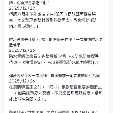
誌，別再把毒素吃下肚！
2025 / 12 / 29
塑膠容器能不能微波？1-7號回收標誌藏著健康秘
密！本文整理完整材質耐熱對照表，教你分辨 1號
PET 與 5號P […]
防水等級是什麼？IPX、IP 等級差在哪？一次看懂防水防
塵標準
2025 / 12 / 26
防水等級怎麼看？完整解析 IP 與 IPX 防水防塵標準，
帶你一次搞懂 IP67、IP68 的實際防水能力與選 […]
彈簧床尺寸表一次搞懂｜買床墊前一定要看的尺寸指南
2025 / 12 / 26
在選購彈簧床之前，「尺寸」絕對是最重要的關鍵之
一。 如果床墊尺寸選錯，不只影響睡眠舒適度，還可
能放不進房間、床 […]
各國鞋子尺寸對照表｜男女鞋碼換算（US / EU / JP /