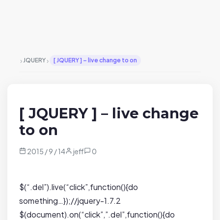
›
›
JQUERY
[ JQUERY ] – live change to on
[ JQUERY ] – live change
to on
2015 / 9 / 14
jeff
0
$(“.del”).live(“click”,function(){do
something…});//jquery-1.7.2
$(document).on(“click”,”.del”,function(){do