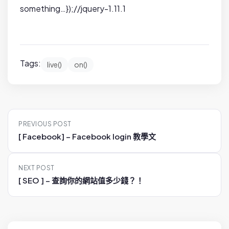
something…});//jquery-1.11.1
Tags:
live()
on()
P
PREVIOUS POST
o
[ Facebook] – Facebook login 教學文
s
t
NEXT POST
n
[ SEO ] – 查詢你的網站值多少錢？！
a
v
i