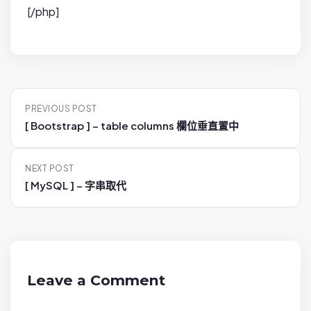
[/php]
P
PREVIOUS POST
o
[ Bootstrap ] – table columns 欄位垂直置中
s
t
NEXT POST
n
[ MySQL ] – 字串取代
a
v
i
g
a
Leave a Comment
t
i