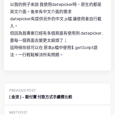
以我的例子來說 我使用datepicker時，原生的都是
英文介面。後來有中文介面的需求
datepicker有提供另外的中文.js檔 讓使用者自行載
入。
但因為我專案已經有多個頁面有使用到 datepicker ,
要每一個頁面去變更太麻煩了；
這時候你就可以在 原本js檔中使用$.getScript語
法，一行輕鬆解決所有問題。
P
PREVIOUS POST
o
[ 金流 ] – 歐付寶 付款方式手續費比較
s
t
NEXT POST
n