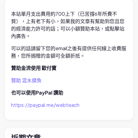
本站單月支出費用約700上下（已苦撐6年所費不
貲），上有老下有小，如果我的文章有幫助到您且您
的經濟能力許可的話；可以小額贊助本站，或點擊站
內廣告。
可以的話請留下您的email之後有提供任何線上收費服
務，您所捐贈的金額可全額折抵。
贊助金流使用 歐付寶
贊助 混水摸魚
也可以使用PayPal 讚助
https://paypal.me/webteach