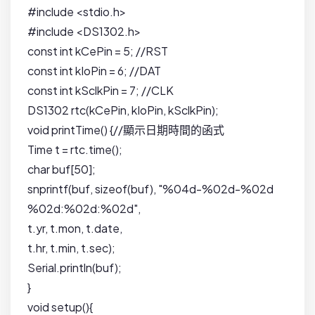
#include <stdio.h>
#include <DS1302.h>
const int kCePin = 5; //RST
const int kIoPin = 6; //DAT
const int kSclkPin = 7; //CLK
DS1302 rtc(kCePin, kIoPin, kSclkPin);
void printTime() {//顯示日期時間的函式
Time t = rtc.time();
char buf[50];
snprintf(buf, sizeof(buf), "%04d-%02d-%02d
%02d:%02d:%02d",
t.yr, t.mon, t.date,
t.hr, t.min, t.sec);
Serial.println(buf);
}
void setup(){