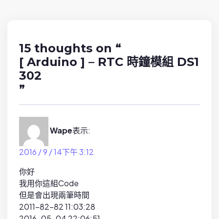
v
i
g
a
15 thoughts on “
t
[ Arduino ] – RTC 時鐘模組 DS1
i
302
o
”
n
Wape
表示:
2016 / 9 / 14下午 3:12
你好
我用你這組Code
但是會出現兩筆時間
2011-82-82 11:03:28
2016-05-04 22:06:51