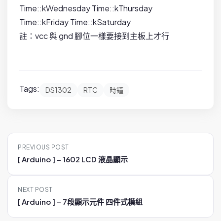
Time::kWednesday Time::kThursday
Time::kFriday Time::kSaturday
註：vcc 與 gnd 腳位一樣要接到主板上才行
Tags:
DS1302
RTC
時鐘
P
PREVIOUS POST
o
[ Arduino ] – 1602 LCD 液晶顯示
s
t
NEXT POST
n
[ Arduino ] – 7段顯示元件 四件式模組
a