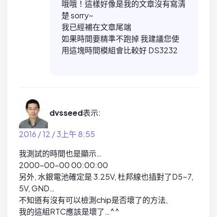
哦哦！這樣好像是我的文章沒有寫清
楚 sorry~
我已經補在文章尾端
如果時間要精準不跑掉 我建議您使
用這塊時間模組會比較好 DS3232
dvsseed
表示:
2016 / 12 / 3上午 8:55
我測試的時間也是顯示…
2000-00-00 00:00:00
另外, 水銀電池確定是 3.25V, 杜邦線也插對了D5~7,
5V, GND…
不知道有沒有可以檢測chip是否壞了的方法,
我的這組RTC應該是壞了…^^