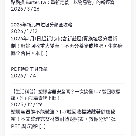
點點換 Barter.tw：重新定義「以物易物」的新經濟
2026 / 3 / 26
2026年新北市垃圾分類全攻略
2026 / 1 / 12
2026年1月1日起新北市(含新莊區)實施垃圾分類新
制！廚餘回收重大變革：不再分養豬或堆肥，生熟廚
餘全合併。本 […]
PDF轉圖工具教學
2026 / 1 / 4
【生活科普】塑膠容器安全嗎？一次搞懂 1-7 號回收標
誌，別再把毒素吃下肚！
2025 / 12 / 29
塑膠容器能不能微波？1-7號回收標誌藏著健康秘
密！本文整理完整材質耐熱對照表，教你分辨 1號
PET 與 5號P […]