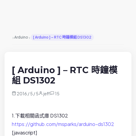
›
›
Arduino
[ Arduino ] – RTC 時鐘模組 DS1302
[ Arduino ] – RTC 時鐘模
組 DS1302
2016 / 5 / 5
jeff
15
1.下載相關函式庫 DS1302
https://github.com/msparks/arduino-ds1302
[javascript]