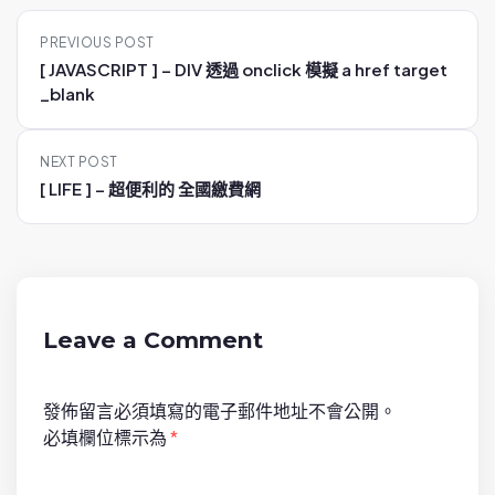
P
PREVIOUS POST
o
[ JAVASCRIPT ] – DIV 透過 onclick 模擬 a href target
s
_blank
t
n
NEXT POST
a
[ LIFE ] – 超便利的 全國繳費網
v
i
g
a
t
Leave a Comment
i
o
發佈留言必須填寫的電子郵件地址不會公開。
n
必填欄位標示為
*