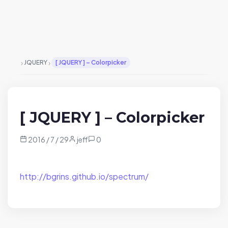
›
›
JQUERY
[ JQUERY ] – Colorpicker
[ JQUERY ] – Colorpicker
2016 / 7 / 29
jeff
0
http://bgrins.github.io/spectrum/