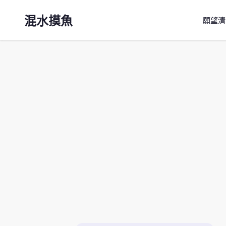
混水摸魚
願望清