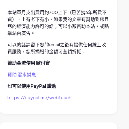
本站單月支出費用約700上下（已苦撐6年所費不
貲），上有老下有小，如果我的文章有幫助到您且
您的經濟能力許可的話；可以小額贊助本站，或點
擊站內廣告。
可以的話請留下您的email之後有提供任何線上收
費服務，您所捐贈的金額可全額折抵。
贊助金流使用 歐付寶
贊助 混水摸魚
也可以使用PayPal 讚助
https://paypal.me/webteach