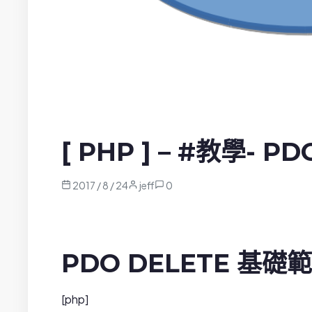
[ PHP ] – #教學- 
2017 / 8 / 24
jeff
0
PDO DELETE 基礎
[php]