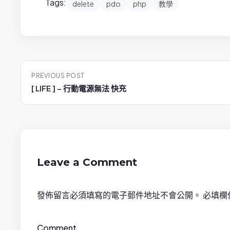
Tags:
delete
pdo
php
教學
P
PREVIOUS POST
o
[ LIFE ] – 行動電源無法 快充
s
t
n
Leave a Comment
a
發佈留言必須填寫的電子郵件地址不會公開。
必填欄
v
i
Comment