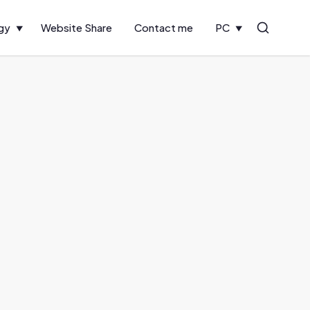
gy
Website Share
Contact me
PC
Search