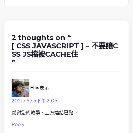
a
v
i
g
a
2 thoughts on “
t
[ CSS JAVASCRIPT ] – 不要讓C
i
SS JS檔被CACHE住
o
”
n
Ellis
表示:
2021 / 5 / 5下午 2:05
感謝您的教學，上方連結已點。
Reply