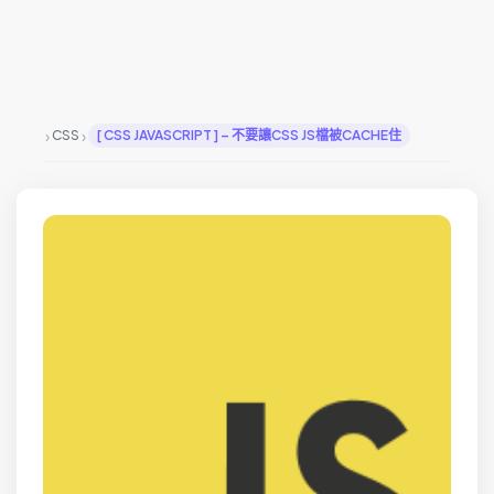
›
›
CSS
[ CSS JAVASCRIPT ] – 不要讓CSS JS檔被CACHE住