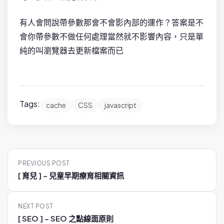
有人會問說帶參數那會不會影內部的運作？答案是不
會你帶參數不做任何處理當然就不影響內容，只是單
純的叫瀏覽器去更新檔案而已
Tags:
cache
CSS
javascript
P
PREVIOUS POST
o
[ 育兒 ] – 兒童早期療育相關資訊
s
t
NEXT POST
n
[ SEO ] – SEO 之點線面原則