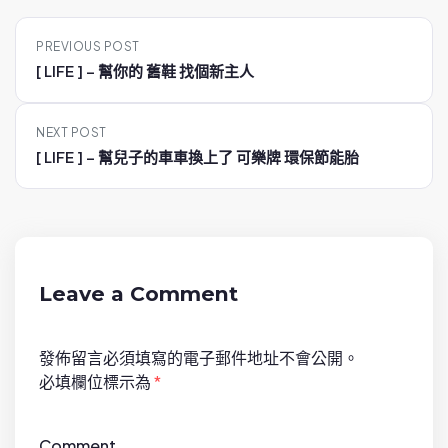
P
PREVIOUS POST
o
[ LIFE ] – 幫你的 舊鞋 找個新主人
s
t
NEXT POST
n
[ LIFE ] – 幫兒子的車車換上了 可樂牌 環保節能胎
a
v
i
g
a
Leave a Comment
t
i
發佈留言必須填寫的電子郵件地址不會公開。
o
必填欄位標示為
*
n
Comment