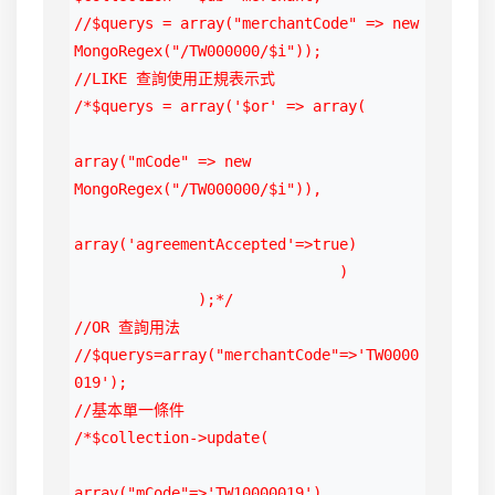
//$querys = array("merchantCode" => new 
MongoRegex("/TW000000/$i"));

//LIKE 查詢使用正規表示式

/*$querys = array('$or' => array(

array("mCode" => new 
MongoRegex("/TW000000/$i")),

array('agreementAccepted'=>true)

                              )

              );*/

//OR 查詢用法

//$querys=array("merchantCode"=>'TW0000
019');

//基本單一條件

/*$collection->update(

array("mCode"=>'TW10000019'),
