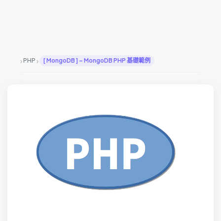
›
›
PHP
[ MongoDB ] – MongoDB PHP 基礎範例