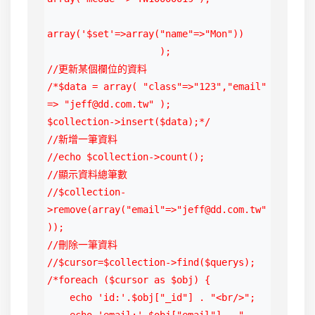
array('$set'=>array("name"=>"Mon"))

                    );

//更新某個欄位的資料

/*$data = array( "class"=>"123","email" 
=> "jeff@dd.com.tw" );

$collection->insert($data);*/

//新增一筆資料

//echo $collection->count();

//顯示資料總筆數

//$collection-
>remove(array("email"=>"jeff@dd.com.tw"
));

//刪除一筆資料

//$cursor=$collection->find($querys);

/*foreach ($cursor as $obj) {

    echo 'id:'.$obj["_id"] . "<br/>";

    echo 'email:'.$obj["email"] . "