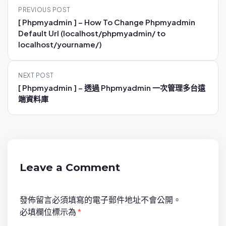
P
PREVIOUS POST
o
[ Phpmyadmin ] – How To Change Phpmyadmin
s
Default Url (localhost/phpmyadmin/ to
t
localhost/yourname/)
n
a
NEXT POST
v
[ Phpmyadmin ] – 透過 Phpmyadmin 一次管理多台遠
i
端資料庫
g
a
t
i
Leave a Comment
o
n
發佈留言必須填寫的電子郵件地址不會公開。
必填欄位標示為
*