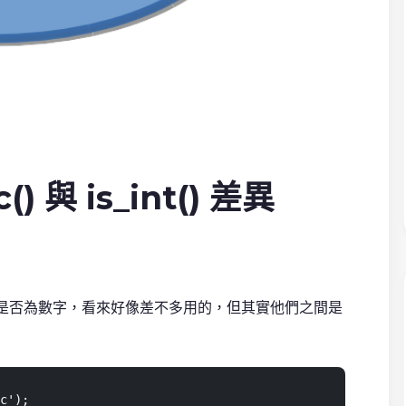
c() 與 is_int() 差異
都是去判斷變數是否為數字，看來好像差不多用的，但其實他們之間是
c');
