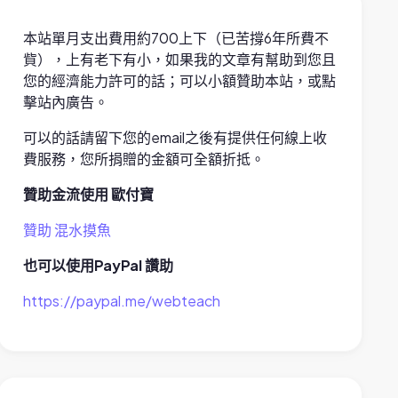
本站單月支出費用約700上下（已苦撐6年所費不
貲），上有老下有小，如果我的文章有幫助到您且
您的經濟能力許可的話；可以小額贊助本站，或點
擊站內廣告。
可以的話請留下您的email之後有提供任何線上收
費服務，您所捐贈的金額可全額折抵。
贊助金流使用 歐付寶
贊助 混水摸魚
也可以使用PayPal 讚助
https://paypal.me/webteach