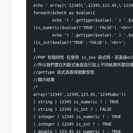
echo ' array(\'12345\',12345,123.45,\'1234
foreach($check as $value){

	echo '( '.gettype($value).' ) '.$value.' is_numeric ? : '.
(is_numeric($value)?'TRUE':'FALSE').'<br>'
	echo '( '.gettype($value).' ) '.$value.' is_int ? : '.
(is_int($value)?'TRUE':'FALSE').'<br>';

}

//PHP 有個特性 在使用 is_xxx 函式時，若直接ech
//所以我們要在判斷式後面自行加上不同結果所要回傳的字串 
//gettype 函式為取得變數型態

//顯示結果

/*

array('12345',12345,123.45,'12345abc'))

( string ) 12345 is_numeric ? : TRUE

( string ) 12345 is_int ? : FALSE

( integer ) 12345 is_numeric ? : TRUE

( integer ) 12345 is_int ? : TRUE

( double ) 123.45 is_numeric ? : TRUE
