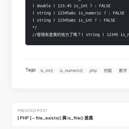
( double ) 123.45 is_int ? : FALSE

( string ) 12345abc is_numeric ? : FALSE

( string ) 12345abc is_int ? : FALSE

*/

//發現有差異的地方了嗎？( string ) 12345 is
Tags:
is_int()
is_numeric()
php
判斷
數字
P
PREVIOUS POST
o
[ PHP ] – file_exists() 與 is_file() 差異