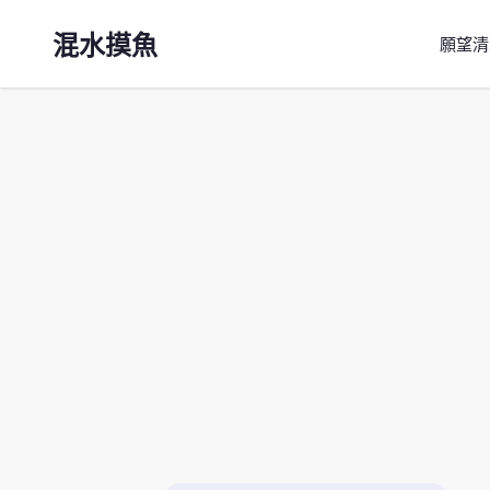
混水摸魚
願望清