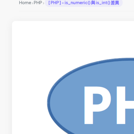
›
›
Home
PHP
[ PHP ] – is_numeric() 與 is_int() 差異