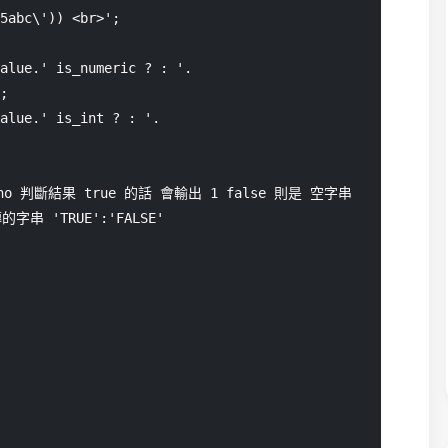
5abc\')) <br>';

;

o 判斷結果 true 的話 會輸出 1 false 則是 空字串

'TRUE':'FALSE'
