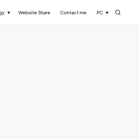
gy
Website Share
Contact me
PC
Search