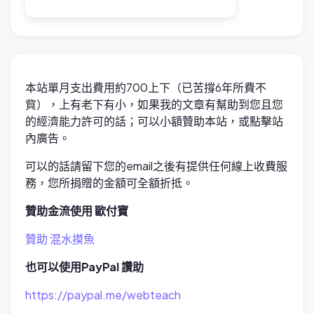
本站單月支出費用約700上下（已苦撐6年所費不
貲），上有老下有小，如果我的文章有幫助到您且您
的經濟能力許可的話；可以小額贊助本站，或點擊站
內廣告。
可以的話請留下您的email之後有提供任何線上收費服
務，您所捐贈的金額可全額折抵。
贊助金流使用 歐付寶
贊助 混水摸魚
也可以使用PayPal 讚助
https://paypal.me/webteach