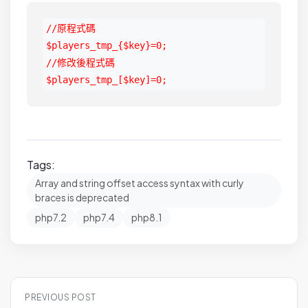
//原程式碼

$players_tmp_{$key}=0;

//修改後程式碼

$players_tmp_[$key]=0;
Tags:
Array and string offset access syntax with curly
braces is deprecated
php7.2
php7.4
php8.1
P
PREVIOUS POST
o