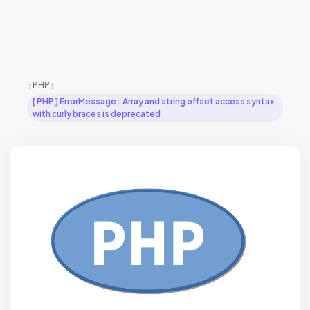
›
›
PHP
[ PHP ] ErrorMessage : Array and string offset access syntax
with curly braces is deprecated