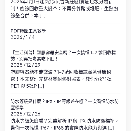
2026年1月1日起新北市(含新莊區)實施垃圾分類新
制！廚餘回收重大變革：不再分養豬或堆肥，生熟廚
餘全合併。本 […]
PDF轉圖工具教學
2026 / 1 / 4
【生活科普】塑膠容器安全嗎？一次搞懂 1-7 號回收標
誌，別再把毒素吃下肚！
2025 / 12 / 29
塑膠容器能不能微波？1-7號回收標誌藏著健康秘
密！本文整理完整材質耐熱對照表，教你分辨 1號
PET 與 5號P […]
防水等級是什麼？IPX、IP 等級差在哪？一次看懂防水防
塵標準
2025 / 12 / 26
防水等級怎麼看？完整解析 IP 與 IPX 防水防塵標準，
帶你一次搞懂 IP67、IP68 的實際防水能力與選 […]