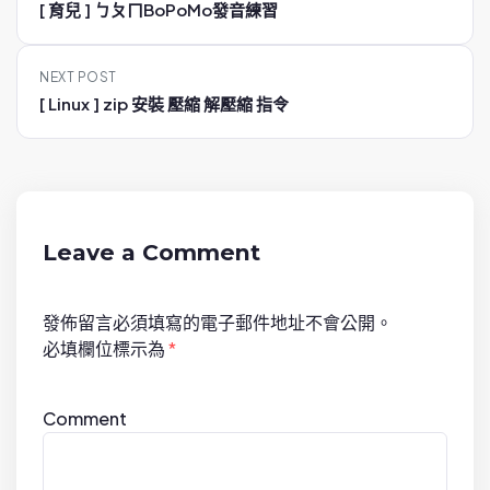
[ 育兒 ] ㄅㄆㄇBoPoMo發音練習
s
t
NEXT POST
n
[ Linux ] zip 安裝 壓縮 解壓縮 指令
a
v
i
g
a
Leave a Comment
t
i
發佈留言必須填寫的電子郵件地址不會公開。
o
必填欄位標示為
*
n
Comment