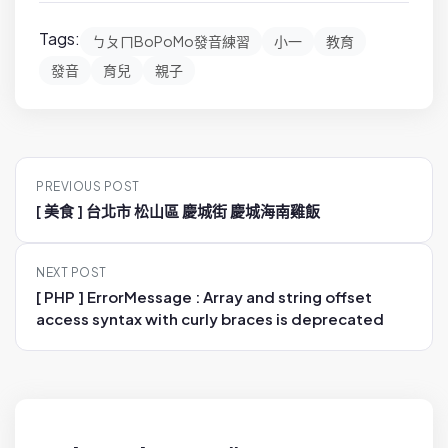
Tags:
ㄅㄆㄇBoPoMo發音練習
小一
教育
發音
育兒
親子
P
PREVIOUS POST
o
[ 美食 ] 台北市 松山區 慶城街 慶城海南雞飯
s
t
NEXT POST
n
[ PHP ] ErrorMessage : Array and string offset
a
access syntax with curly braces is deprecated
v
i
g
a