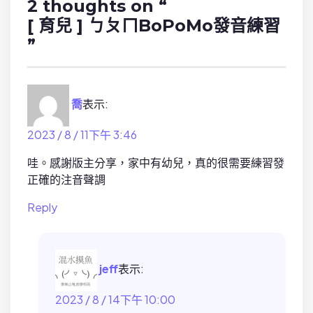
t
2 thoughts on “
i
[ 育兒 ] ㄅㄆㄇBoPoMo發音練習
o
”
n
喬
表示:
2023 / 8 / 11下午 3:46
哇。感謝版主分享，家中有幼兒，真的很需要練習發
正確的注音聲調
Reply
jeff
表示:
2023 / 8 / 14下午 10:00