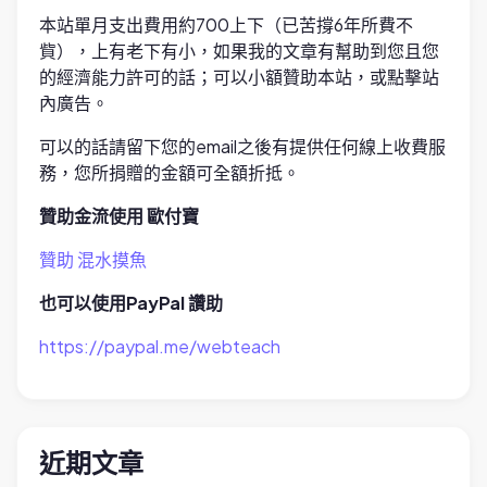
本站單月支出費用約700上下（已苦撐6年所費不
貲），上有老下有小，如果我的文章有幫助到您且您
的經濟能力許可的話；可以小額贊助本站，或點擊站
內廣告。
可以的話請留下您的email之後有提供任何線上收費服
務，您所捐贈的金額可全額折抵。
贊助金流使用 歐付寶
贊助 混水摸魚
也可以使用PayPal 讚助
https://paypal.me/webteach
近期文章