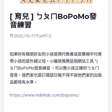
[ 育兒 ] ㄅㄆㄇBoPoMo發
音練習
2022 / 10 / 17
jeff
2
如果你有親朋好友的小孩是隔代教養或是雙親中付責
帶小孩的是外藉父母，小編很推薦這個網站工具 ㄅ
ㄆㄇBoPoMo發音練習 ，可以教小孩正確的ㄅㄆㄇ
發音，我們家也是訂國語日報不得不說他們家的出版
品都很有水準。
https://www.mdnkids.com/bopomo/