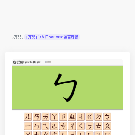
›
›
育兒
[ 育兒 ] ㄅㄆㄇBoPoMo發音練習