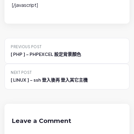
[/javascript]
P
PREVIOUS POST
o
[ PHP ] – PHPEXCEL 設定背景顏色
s
t
NEXT POST
n
[ LINUX ] – ssh 登入後再 登入其它主機
a
v
i
g
a
Leave a Comment
t
i