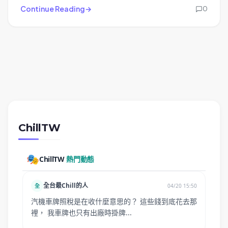
Continue Reading
0
ChillTW