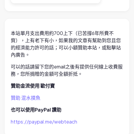
本站單月支出費用約700上下（已苦撐6年所費不
貲），上有老下有小，如果我的文章有幫助到您且您
的經濟能力許可的話；可以小額贊助本站，或點擊站
內廣告。
可以的話請留下您的email之後有提供任何線上收費服
務，您所捐贈的金額可全額折抵。
贊助金流使用 歐付寶
贊助 混水摸魚
也可以使用PayPal 讚助
https://paypal.me/webteach