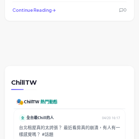
Continue Reading
0
ChillTW