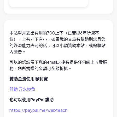
本站單月支出費用約700上下（已苦撐6年所費不
貲），上有老下有小，如果我的文章有幫助到您且您
的經濟能力許可的話；可以小額贊助本站，或點擊站
內廣告。
可以的話請留下您的email之後有提供任何線上收費服
務，您所捐贈的金額可全額折抵。
贊助金流使用 歐付寶
贊助 混水摸魚
也可以使用PayPal 讚助
https://paypal.me/webteach