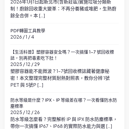
2026年1月1日起新北市(含新莊區)實施垃圾分類新
制！廚餘回收重大變革：不再分養豬或堆肥，生熟廚
餘全合併。本 […]
PDF轉圖工具教學
2026 / 1 / 4
【生活科普】塑膠容器安全嗎？一次搞懂 1-7 號回收標
誌，別再把毒素吃下肚！
2025 / 12 / 29
塑膠容器能不能微波？1-7號回收標誌藏著健康秘
密！本文整理完整材質耐熱對照表，教你分辨 1號
PET 與 5號P […]
防水等級是什麼？IPX、IP 等級差在哪？一次看懂防水防
塵標準
2025 / 12 / 26
防水等級怎麼看？完整解析 IP 與 IPX 防水防塵標準，
帶你一次搞懂 IP67、IP68 的實際防水能力與選 […]