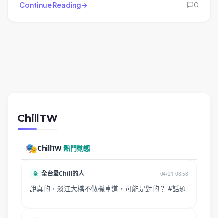
Continue Reading
0
ChillTW