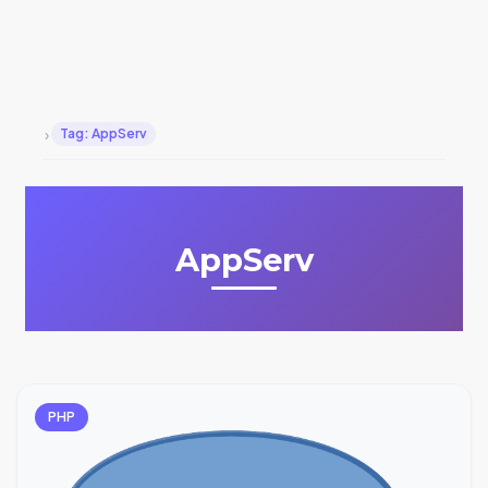
›
Tag: AppServ
AppServ
PHP