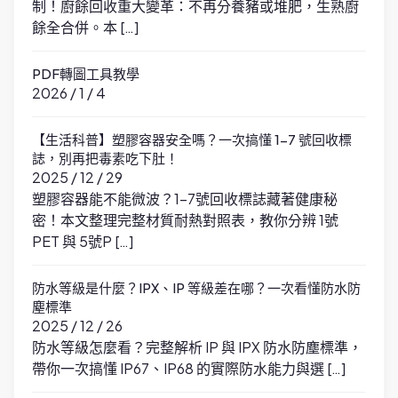
制！廚餘回收重大變革：不再分養豬或堆肥，生熟廚
餘全合併。本 […]
PDF轉圖工具教學
2026 / 1 / 4
【生活科普】塑膠容器安全嗎？一次搞懂 1-7 號回收標
誌，別再把毒素吃下肚！
2025 / 12 / 29
塑膠容器能不能微波？1-7號回收標誌藏著健康秘
密！本文整理完整材質耐熱對照表，教你分辨 1號
PET 與 5號P […]
防水等級是什麼？IPX、IP 等級差在哪？一次看懂防水防
塵標準
2025 / 12 / 26
防水等級怎麼看？完整解析 IP 與 IPX 防水防塵標準，
帶你一次搞懂 IP67、IP68 的實際防水能力與選 […]