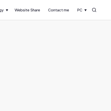
gy
Website Share
Contact me
PC
Search