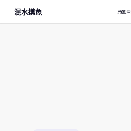
混水摸魚
願望清