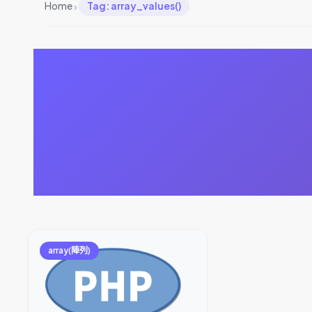
›
Home
Tag: array_values()
array(陣列)