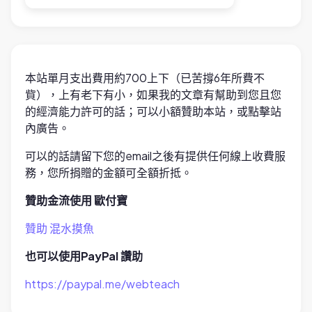
本站單月支出費用約700上下（已苦撐6年所費不
貲），上有老下有小，如果我的文章有幫助到您且您
的經濟能力許可的話；可以小額贊助本站，或點擊站
內廣告。
可以的話請留下您的email之後有提供任何線上收費服
務，您所捐贈的金額可全額折抵。
贊助金流使用 歐付寶
贊助 混水摸魚
也可以使用PayPal 讚助
https://paypal.me/webteach