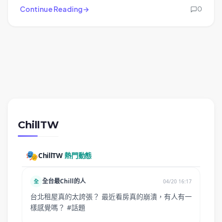
Continue Reading
0
ChillTW