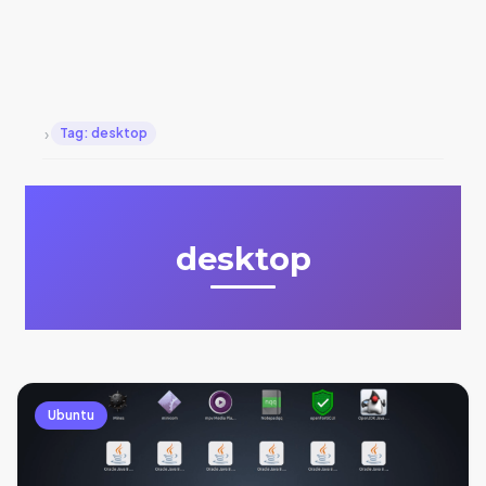
›
Tag: desktop
desktop
Ubuntu