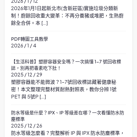
2026 / 1 / 12
2026年1月1日起新北市(含新莊區)實施垃圾分類新
制！廚餘回收重大變革：不再分養豬或堆肥，生熟廚
餘全合併。本 […]
PDF轉圖工具教學
2026 / 1 / 4
【生活科普】塑膠容器安全嗎？一次搞懂 1-7 號回收標
誌，別再把毒素吃下肚！
2025 / 12 / 29
塑膠容器能不能微波？1-7號回收標誌藏著健康秘
密！本文整理完整材質耐熱對照表，教你分辨 1號
PET 與 5號P […]
防水等級是什麼？IPX、IP 等級差在哪？一次看懂防水防
塵標準
2025 / 12 / 26
防水等級怎麼看？完整解析 IP 與 IPX 防水防塵標準，