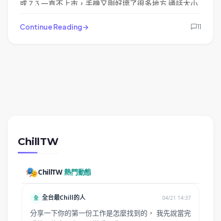
或 7.3 一直不上市，手機又剛好壞了很多地方 通話太小
聲 導航不準 電量不足，本來有點想換 8.3 但真的太貴，
所以作罷正當要下手買 Nokia 5.3 的時候出現了 Nokia
Continue Reading
11
5.4 ，看一下規格就下手了。
ChillTW