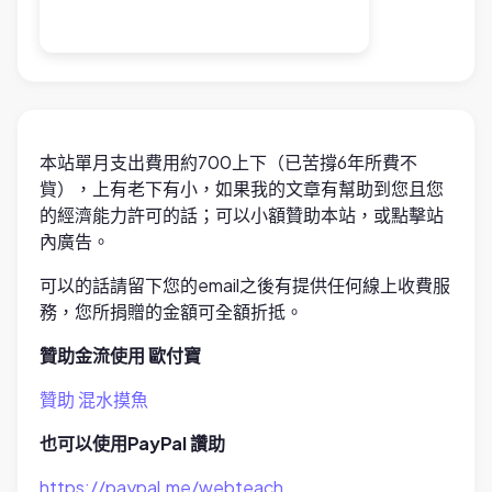
本站單月支出費用約700上下（已苦撐6年所費不
貲），上有老下有小，如果我的文章有幫助到您且您
的經濟能力許可的話；可以小額贊助本站，或點擊站
內廣告。
可以的話請留下您的email之後有提供任何線上收費服
務，您所捐贈的金額可全額折抵。
贊助金流使用 歐付寶
贊助 混水摸魚
也可以使用PayPal 讚助
https://paypal.me/webteach