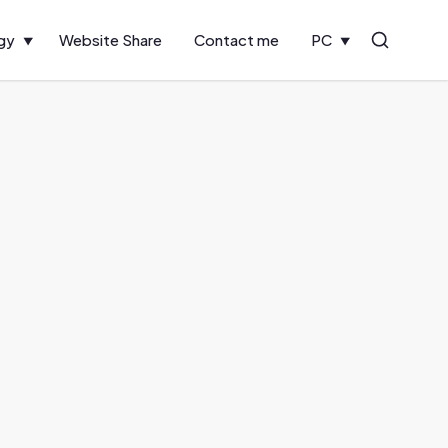
gy
Website Share
Contact me
PC
Search