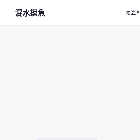
混水摸魚
願望清