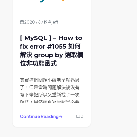
2020 / 8 / 19
jeff
[ MySQL ] – How to
fix error #1055 如何
解決 group by 選取欄
位非功能函式
其實這個問題小編老早就遇過
了，但是當時問題解決後沒有
寫下筆記所以又重新找了一次
解法，果然認真寫筆記是必要
的免的多花一些無畏的時間去
做重覆的事，這樣我的產值就
Continue Reading
0
下降了；問題就是 group by 選
取欄位非功能函式，會出現