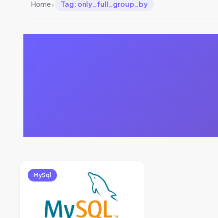
›
Home
Tag: only_full_group_by
MySql