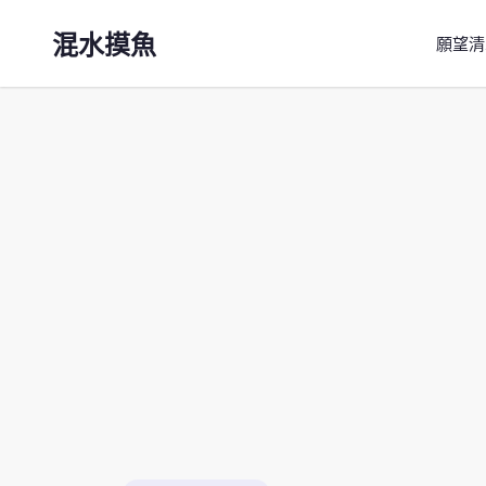
混水摸魚
願望清