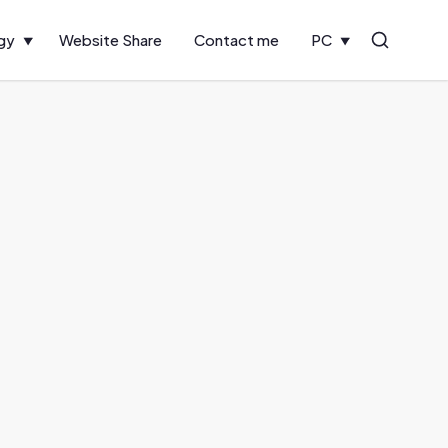
gy
Website Share
Contact me
PC
Search