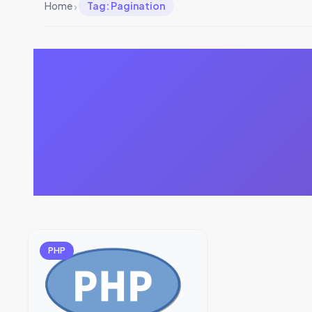
›
Home
Tag: Pagination
PHP