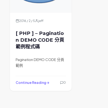
2016 / 2 / 5
jeff
[ PHP ] – Paginatio
n DEMO CODE 分頁
範例程式碼
Pagination DEMO CODE 分頁
範例
Continue Reading
0