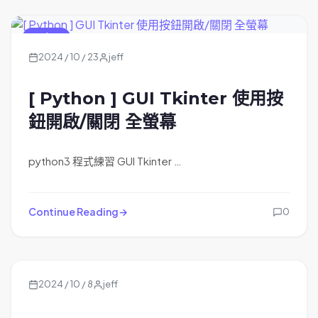
Python
2024 / 10 / 23
jeff
[ Python ] GUI Tkinter 使用按
鈕開啟/關閉 全螢幕
python3 程式練習 GUI Tkinter …
Continue Reading
0
2024 / 10 / 8
jeff