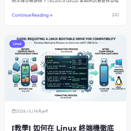
內不僅完整收錄了 Ubuntu/Debian 系統的必要套件安裝
指令，還會教您如何避開新手常見的網域參數錯誤，並
帶您實測「憑證自動續約」功能。跟著步驟走，只需幾
Continue Reading
0
分鐘就能讓您的網站連線安全又免煩惱！
Linux
2026 / 5 / 14
jeff
[教學] 如何在 Linux 終端機徹底