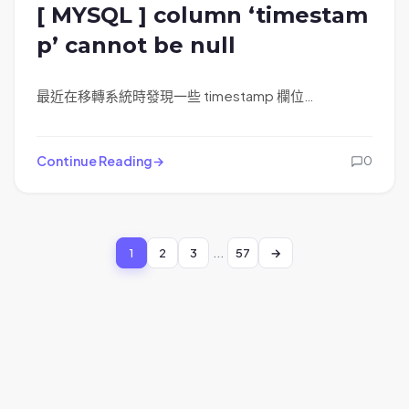
[ MYSQL ] column ‘timestam
p’ cannot be null
最近在移轉系統時發現一些 timestamp 欄位…
Continue Reading
0
P
1
2
3
...
57
Page
Page
Page
Page
o
s
t
s
n
a